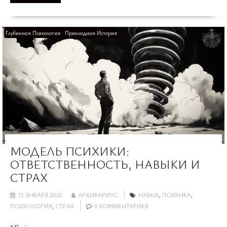
Глубинная Психология
Прикладная История
МОДЕЛЬ ПСИХИКИ:
ОТВЕТСТВЕННОСТЬ, НАВЫКИ И
СТРАХ
15 ЯНВАРЯ 2025
АРХИВАРИУС
НАВЫК
,
ПСИХИКА
,
ПСИХОЛОГИЯ
,
СТРАХ
0 КОММЕНТАРИЕВ