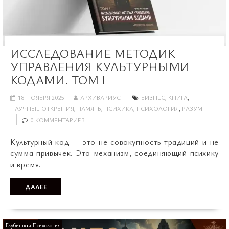
ИССЛЕДОВАНИЕ МЕТОДИК
УПРАВЛЕНИЯ КУЛЬТУРНЫМИ
КОДАМИ. ТОМ I
18 НОЯБРЯ 2025
АРХИВАРИУС
БИЗНЕС
,
КНИГА
,
НАУЧНЫЕ ОТКРЫТИЯ
,
ПАМЯТЬ
,
ПСИХИКА
,
ПСИХОЛОГИЯ
,
РАЗУМ
0 КОММЕНТАРИЕВ
Культурный код — это не совокупность традиций и не
сумма привычек. Это механизм, соединяющий психику
и время.
ДАЛЕЕ
Глубинная Психология