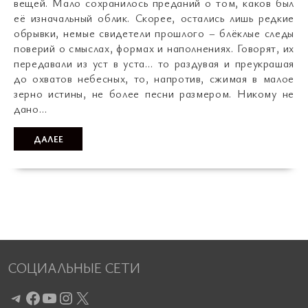
вещей. Мало сохранилось преданий о том, каков был
её изначальный облик. Скорее, остались лишь редкие
обрывки, немые свидетели прошлого ­– блёклые следы
поверий о смыслах, формах и наполнениях. Говорят, их
передавали из уст в уста… то раздувая и преукрашая
до охватов небесных, то, напротив, сжимая в малое
зерно истины, не более песни размером. Никому не
дано…
ДАЛЕЕ
СОЦИАЛЬНЫЕ СЕТИ
Telegram
Facebook
YouTube
Instagram
X