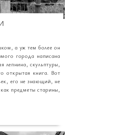
И
ком, а уж тем более он
амого города написана
я лепнина, скульптуры,
о открытая книга. Вот
век, его не знающий, не
 как предметы старины,