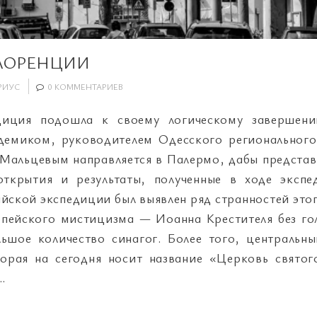
ЛОРЕНЦИИ
РИУС
0 КОММЕНТАРИЕВ
диция подошла к своему логическому завершен
адемиком, руководителем Одесского регионального
 Мальцевым направляется в Палермо, дабы предста
открытия и результаты, полученные в ходе эксп
йской экспедиции был выявлен ряд странностей этог
опейского мистицизма — Иоанна Крестителя без гол
ольшое количество синагог. Более того, централь
торая на сегодня носит название «Церковь святог
…