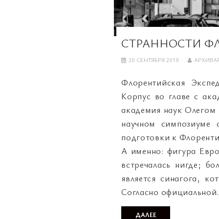
СТРАННОСТИ Ф
20 СЕНТЯБРЯ 2019
АРХИВА
Флорентийская Экспе
Корпус во главе с ак
академия наук Олегом
научном симпозиуме 
подготовки к Флоренти
А именно: фигура Евр
встречалась нигде; б
является синагога, ко
Согласно официальной
ДАЛЕЕ