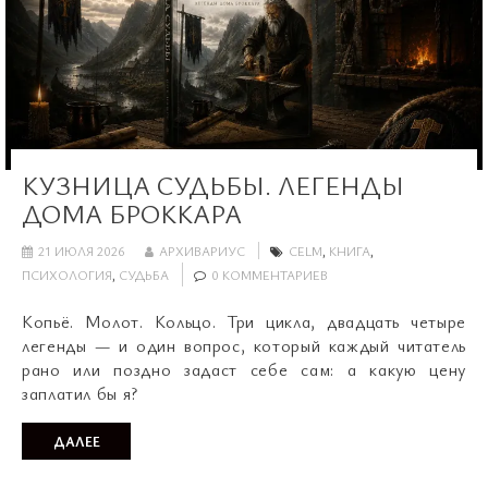
КУЗНИЦА СУДЬБЫ. ЛЕГЕНДЫ
ДОМА БРОККАРА
21 ИЮЛЯ 2026
АРХИВАРИУС
CELM
,
КНИГА
,
ПСИХОЛОГИЯ
,
СУДЬБА
0 КОММЕНТАРИЕВ
Копьё. Молот. Кольцо. Три цикла, двадцать четыре
легенды — и один вопрос, который каждый читатель
рано или поздно задаст себе сам: а какую цену
заплатил бы я?
ДАЛЕЕ