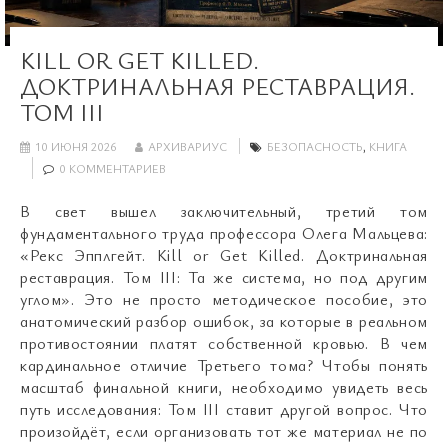
KILL OR GET KILLED.
ДОКТРИНАЛЬНАЯ РЕСТАВРАЦИЯ.
ТОМ III
10 ИЮНЯ 2026
АРХИВАРИУС
БЕЗОПАСНОСТЬ
,
КНИГА
0 КОММЕНТАРИЕВ
В свет вышел заключительный, третий том
фундаментального труда профессора Олега Мальцева:
«Рекс Эпплгейт. Kill or Get Killed. Доктринальная
реставрация. Том III: Та же система, но под другим
углом». Это не просто методическое пособие, это
анатомический разбор ошибок, за которые в реальном
противостоянии платят собственной кровью. В чем
кардинальное отличие Третьего тома? Чтобы понять
масштаб финальной книги, необходимо увидеть весь
путь исследования: Том III ставит другой вопрос. Что
произойдёт, если организовать тот же материал не по