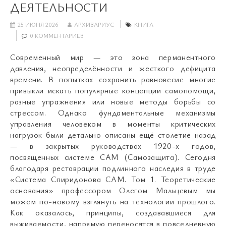
ДЕЯТЕЛЬНОСТИ
25 ИЮНЯ 2026
АРХИВАРИУС
КНИГА
0 КОММЕНТАРИЕВ
Современный мир — это зона перманентного
давления, неопределённости и жесткого дефицита
времени. В попытках сохранить равновесие многие
привыкли искать популярные концепции самопомощи,
разные упражнения или новые методы борьбы со
стрессом. Однако фундаментальные механизмы
управления человеком в моменты критических
нагрузок были детально описаны ещё столетие назад
— в закрытых руководствах 1920-х годов,
посвященных системе САМ (Самозащита). Сегодня
благодаря реставрации подлинного наследия в труде
«Система Спиридонова САМ. Том 1. Теоретические
основания» профессором Олегом Мальцевым мы
можем по-новому взглянуть на технологии прошлого.
Как оказалось, принципы, создававшиеся для
выживаемости, напрямую переносятся в повседневную