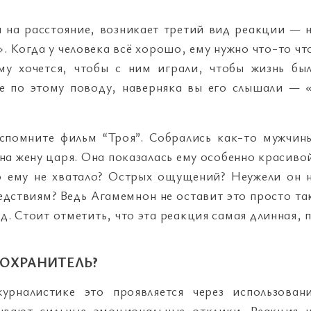
и на расстояние, возникает третий вид реакции — 
». Когда у человека всё хорошо, ему нужно что-то чт
му хочется, чтобы с ним играли, чтобы жизнь бы
е по этому поводу, наверняка вы его слышали — 
Вспомните фильм “Троя”. Собрались как-то мужчин
на жену царя. Она показалась ему особенно красиво
о ему не хватало? Острых ощущений? Неужели он 
едствиям? Ведь Агамемнон не оставит это просто та
од. Стоит отметить, что эта реакция самая длинная, 
ОХРАНИТЕЛЬ?
урналистике это проявляется через использован
ывают сильные эмоциональные отклики. Реакция 