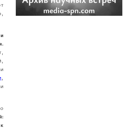
ют
о,
ии
я.
т,
й,
ли
и
,
 и
го
й:
ак