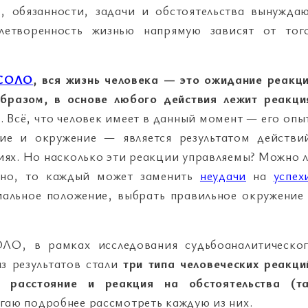
, обязанности, задачи и обстоятельства вынужда
влетворенность жизнью напрямую зависят от тог
 СОЛО
, вся жизнь человека — это ожидание реакц
образом, в основе любого действия лежит реакци
 Всё, что человек имеет в данный момент — его опы
ние и окружение — является результатом действи
иях. Но насколько эти реакции управляемы? Можно 
ожно, то каждый может заменить
неудачи
на
успех
иальное положение, выбрать правильное окружение
ЛО, в рамках исследования судьбоаналитическо
з результатов стали
три типа человеческих реакци
 расстояние и реакция на обстоятельства (т
гаю подробнее рассмотреть каждую из них.