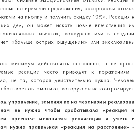
ченные по времени предложения, распродажи «толь
нажми на кнопку и получить скидку 10%». Реакция 
каких дел, он может искать новые впечатления и
рганизованных ивентах, конкурсах или в создан
хочет «больше острых ощущений» или эксклюзивн
 как минимум действовать осознанно, а не прос
руемые реакции часто приводят к поражениям
ло, не та, которая действительно нужна. Челове
срабатывает автоматика, которую он не контролирует
од управление, заменяя их на механизмы реализац
 нам не нужно чтобы срабатывала «реакция 
оем арсенале механизмы реализации и уметь 
 нам нужна правильная «реакция на расстояние»