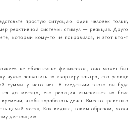
едставьте простую ситуацию: один человек толкн
имер реактивной системы: стимул — реакция. Друг
ете, который кому-то не понравился, и этот кто-
тояние» не обязательно физическое, оно может бы
у нужно заплатить за квартиру завтра, его реакц
ой суммы у него нет. В следствии этого он буд
ется до месяца, его реакция измениться на бол
 времени, чтобы заработать денег. Вместо тревоги 
 есть целый месяц. Как видите, таким образом, мож
саму дистанцию.