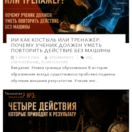
ИИ КАК КОСТЫЛЬ ИЛИ ТРЕНАЖЁР:
ПОЧЕМУ УЧЕНИК ДОЛЖЕН УМЕТЬ
ПОВТОРИТЬ ДЕЙСТВИЕ БЕЗ МАШИНЫ
5 ИЮЛЯ 2026
АРХИВАРИУС
ИИ
,
ОБРАЗОВАНИЕ
,
ПСИХОЛОГИЯ
Введение. Новая граница образования В истории
образования всегда существовала проблема подмены
обучения внешним результатом. Ученик мог...
Технологии