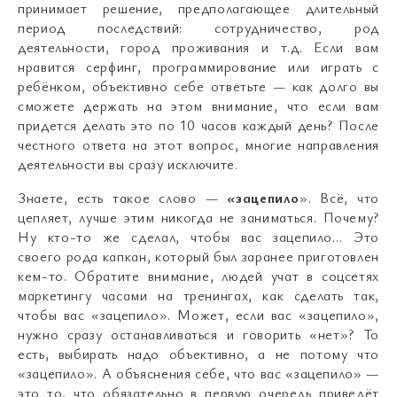
принимает решение, предполагающее длительный
период последствий: сотрудничество, род
деятельности, город проживания и т.д. Если вам
нравится серфинг, программирование или играть с
ребёнком, объективно себе ответьте — как долго вы
сможете держать на этом внимание, что если вам
придется делать это по 10 часов каждый день? После
честного ответа на этот вопрос, многие направления
деятельности вы сразу исключите.
Знаете, есть такое слово —
«зацепило
». Всё, что
цепляет, лучше этим никогда не заниматься. Почему?
Ну кто-то же сделал, чтобы вас зацепило… Это
своего рода капкан, который был заранее приготовлен
кем-то. Обратите внимание, людей учат в соцсетях
маркетингу часами на тренингах, как сделать так,
чтобы вас «зацепило». Может, если вас «зацепило»,
нужно сразу останавливаться и говорить «нет»? То
есть, выбирать надо объективно, а не потому что
«зацепило». А объяснения себе, что вас «зацепило» —
это то, что обязательно в первую очередь приведёт