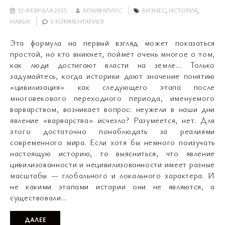
12 ФЕВРАЛЯ 2025
АРХИВАРИУС
БИЗНЕС
,
ИСТОРИЯ
,
НАВЫК
0 КОММЕНТАРИЕВ
Эта формула на первый взгляд может показаться
простой, но кто вникнет, поймёт очень многое о том,
как люди достигают власти на земле… Только
задумайтесь, когда историки дают значение понятию
«цивилизация» как следующего этапа после
многовекового переходного периода, именуемого
варварством, возникает вопрос: неужели в наши дни
явление «варварства» исчезло? Разумеется, нет. Для
этого достаточно понаблюдать за реалиями
современного мира. Если хотя бы немного поизучать
настоящую историю, то выясниться, что явление
цивилизованности и нецивилизованности имеет разные
масштабы — глобального и локального характера. И
не какими этапами истории они не являются, а
существовали…
ДАЛЕЕ