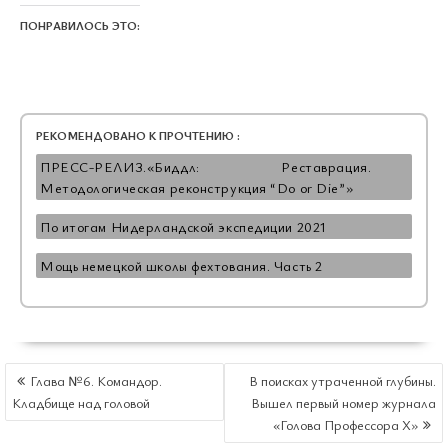
ПОНРАВИЛОСЬ ЭТО:
РЕКОМЕНДОВАНО К ПРОЧТЕНИЮ :
ПРЕСС-РЕЛИЗ.«Биддл: Реставрация.
Методологическая реконструкция “Do or Die”»
По итогам Нидерландской экспедиции 2021
Мощь немецкой школы фехтования. Часть 2
НАВИГАЦИЯ
Глава №6. Командор.
В поисках утраченной глубины.
ПО
Кладбище над головой
Вышел первый номер журнала
ЗАПИСЯМ
«Голова Профессора X»