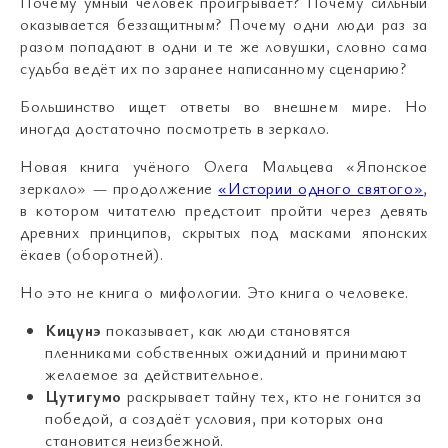
Почему умный человек проигрывает? Почему сильный
оказывается беззащитным? Почему одни люди раз за
разом попадают в одни и те же ловушки, словно сама
судьба ведёт их по заранее написанному сценарию?
Большинство ищет ответы во внешнем мире. Но
иногда достаточно посмотреть в зеркало.
Новая книга учёного Олега Мальцева «Японское
зеркало» — продолжение
«Истории одного святого»
,
в котором читателю предстоит пройти через девять
древних принципов, скрытых под масками японских
ёкаев (оборотней).
Но это не книга о мифологии. Это книга о человеке.
Кицунэ
показывает, как люди становятся
пленниками собственных ожиданий и принимают
желаемое за действительное.
Цутигумо
раскрывает тайну тех, кто не гонится за
победой, а создаёт условия, при которых она
становится неизбежной.