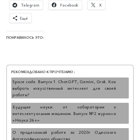
Telegram
Facebook
X
Ещё
ПОНРАВИЛОСЬ ЭТО:
РЕКОМЕНДОВАНО К ПРОЧТЕНИЮ :
Space code. Выпуск 1. ChatGPT, Gemini, Grok. Как
выбрать искусственный интеллект для своей
работы?
Будущее науки: от лаборатории к
интеллектуальным машинам. Выпуск №2 журнала
«Наука 26+»
О проделанной работе за 2020г Одесского
фотографического общества