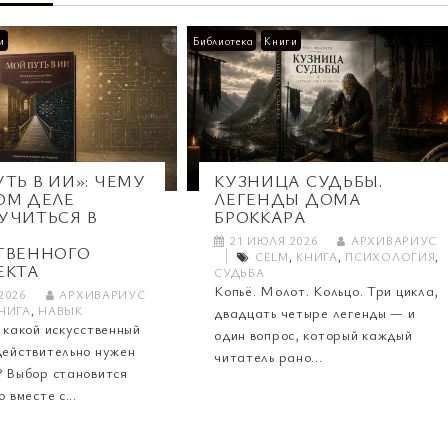
и
Библиотека
Книги
ТЬ В ИИ»: ЧЕМУ
КУЗНИЦА СУДЬБЫ.
ОМ ДЕЛЕ
ЛЕГЕНДЫ ДОМА
УЧИТЬСЯ В
БРОККАРА
21 ИЮЛЯ 2026
АРХИВАРИУС
ТВЕННОГО
CELM
,
КНИГА
,
ПСИХОЛОГИЯ
,
ЕКТА
СУДЬБА
Копьё. Молот. Кольцо. Три цикла,
2026
АРХИВАРИУС
НИГА
,
НАВЫК
двадцать четыре легенды — и
 какой искусственный
один вопрос, который каждый
действительно нужен
читатель рано...
? Выбор становится
 вместе с...