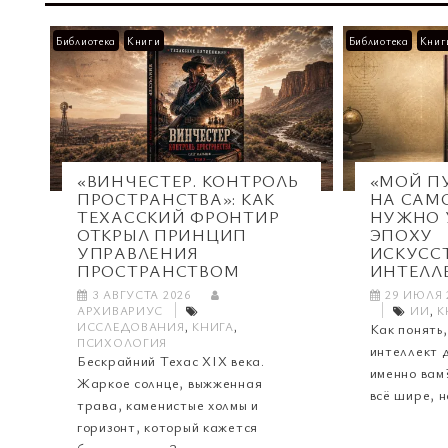
Библиотека
Книги
Библиотека
Книг
«ВИНЧЕСТЕР. КОНТРОЛЬ
«МОЙ ПУ
ПРОСТРАНСТВА»: КАК
НА САМ
ТЕХАССКИЙ ФРОНТИР
НУЖНО 
ОТКРЫЛ ПРИНЦИП
ЭПОХУ
УПРАВЛЕНИЯ
ИСКУСС
ПРОСТРАНСТВОМ
ИНТЕЛЛ
3 АВГУСТА 2026
29 ИЮЛЯ 
АРХИВАРИУС
ИИ
,
К
ИССЛЕДОВАНИЯ
,
КНИГА
,
Как понять,
ПСИХОЛОГИЯ
интеллект 
Бескрайний Техас XIX века.
именно вам
Жаркое солнце, выжженная
всё шире, но
трава, каменистые холмы и
горизонт, который кажется