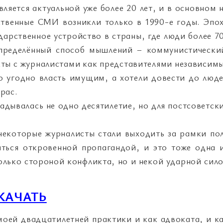
ляется актуальной уже более 20 лет, и в основном 
ственные СМИ возникли только в 1990-е годы. Эпо
арственное устройство в страны, где люди более 7
пределённый способ мышлений – коммунистически
кты с журналистами как представителями независим
о угодно власть имущим, а хотели довести до люд
рас.
дывалась не одно десятилетие, но для постсоветск
некоторые журналисты стали выходить за рамки по
ться откровенной пропагандой, и это тоже одна 
лько стороной конфликта, но и некой ударной сил
КАЧАТЬ
 моей двадцатилетней практики и как адвоката, и к