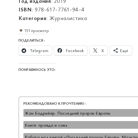
Год издания
: 2019
ISBN
: 978-617-7761-94-4
Категория
: Журналистика
151 просмотр
ПОДЕЛИТЬСЯ :
Telegram
Facebook
X
Ещё
ПОНРАВИЛОСЬ ЭТО:
РЕКОМЕНДОВАНО К ПРОЧТЕНИЮ :
Жан Бодрийяр. Последний пророк Европы
Книги: правда и ложь
Работа над книгой «Последний пророк Европы. Маэст