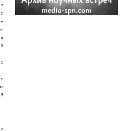
на
ха
0-
й.
ых
ей
их
ля
из
ой
ак