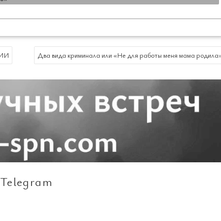
ИИ
Два вида криминала или «Не для работы меня мама родила
Telegram