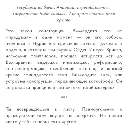
Государство бьёт
.
Аппарат пересобирается
.
Государство бьёт сильнее
.
Аппарат становится
крепче
.
Это закон конструкции. Виллардита его не
«придумал» в один момент — он его собрал,
перенося в Ндрангету принципы военно- духовного
ордена, в котором сам служил. Орден Иисуса Христа,
наследник тамплиеров, прошёл четыреста лет до
Виллардиты, выдержав инквизицию, реформацию,
контрреформацию, ослабление папства, испанский
кризис семнадцатого века. Виллардита знал, как
устроены конструкции, переживающие катастрофы. Он
встроил эти принципы в южноитальянский материал.
***
Ты возвращаешься к листу. Прямоугольник с
прямоугольничками внутри ты зачеркнул. На новом
листе у тебя теперь нечто другое.