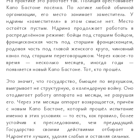
На практике это работает так. Полиция арестовывает
Капо Бастоне посёлка. По логике любой обычной
организации, его место занимает заместитель. У
ндрины «заместителя» в этом смысле нет. Место
остаётся пустым. Ндрина продолжает работать в
распределённом режиме: бойцы под старшим бойцом,
францисканская часть под старшим францисканцем,
родовая часть под главой женского круга, чиновный
канал под старшим переговорщиком. Через какое-то
время — несколько месяцев, иногда годы —
появляется новый Капо Бастоне. Тот, кто прошёл.
Это значит, что государство, бьющее по верхушкам,
выигрывает не структурную, а календарную войну. Оно
отодвигает работу аппарата на месяцы, не разрушая
его. Через эти месяцы аппарат возвращается, причём
с новым Капо Бастоне, который прошёл испытание
именно в этих условиях — то есть, как правило, более
устойчив к преследованию, чем предыдущий.
Государство своими действиями отбирает в
Ндрангете лучших, удаляя слабых и оставляя сильных.