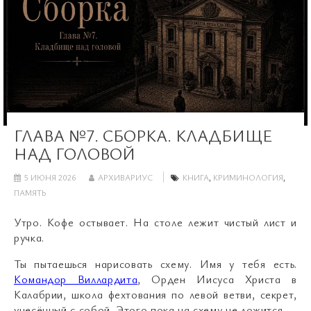
ГЛАВА №7. СБОРКА. КЛАДБИЩЕ
НАД ГОЛОВОЙ
5 ИЮНЯ 2026
АРХИВАРИУС
КНИГА
,
КРИМИНОЛОГИЯ
,
ПАМЯТЬ
Утро. Кофе остывает. На столе лежит чистый лист и
ручка.
Ты пытаешься нарисовать схему. Имя у тебя есть.
Командор Виллардита
, Орден Иисуса Христа в
Калабрии, школа фехтования по левой ветви, секрет,
унесённый с собой. Этого пока на схему не ложится.