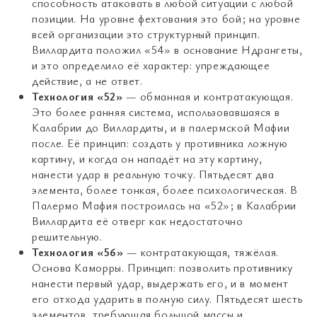
способность атаковать в любой ситуации с любой
позиции. На уровне фехтования это бой; на уровне
всей организации это структурный принцип.
Виллардита положил «54» в основание Ндрангеты,
и это определило её характер: упреждающее
действие, а не ответ.
Технология «52»
— обманная и контратакующая.
Это более ранняя система, использовавшаяся в
Калабрии до Виллардиты, и в палермской Мафии
после. Её принцип: создать у противника ложную
картину, и когда он нападёт на эту картину,
нанести удар в реальную точку. Пятьдесят два
элемента, более тонкая, более психологическая. В
Палермо Мафия построилась на «52»; в Калабрии
Виллардита её отверг как недостаточно
решительную.
Технология «56»
— контратакующая, тяжёлая.
Основа Каморры. Принцип: позволить противнику
нанести первый удар, выдержать его, и в момент
его отхода ударить в полную силу. Пятьдесят шесть
элементов, требующая большой массы и