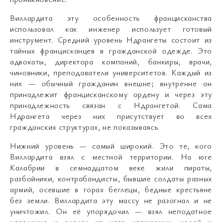
Виллардита эту особенность францисканства
использовал как инженер использует готовый
инструмент. Средний уровень Ндрангеты состоит из
тайных францисканцев в гражданской одежде. Это
адвокаты, директора компаний, банкиры, врачи,
чиновники, преподаватели университетов. Каждый из
них — обычный гражданин внешне; внутренне он
принадлежит францисканскому ордену и через эту
принадлежность связан с Ндрангетой. Сама
Ндрангета через них присутствует во всех
гражданских структурах, не показываясь.
Нижний уровень — самый широкий. Это те, кого
Виллардита взял с местной территории. На юге
Калабрии в семнадцатом веке жили пираты,
разбойники, контрабандисты, бывшие солдаты разных
армий, осевшие в горах беглецы, бедные крестьяне
без земли. Виллардита эту массу не разогнал и не
уничтожил. Он её упорядочил — взял неподатное