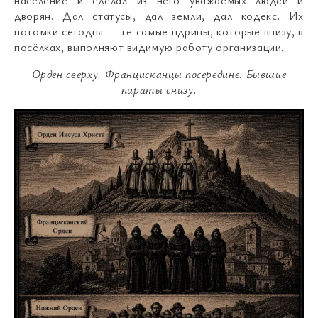
население и сделал из него уважаемых людей и
дворян. Дал статусы, дал земли, дал кодекс. Их
потомки сегодня — те самые ндрины, которые внизу, в
посёлках, выполняют видимую работу организации.
Орден сверху
.
Францисканцы посередине
.
Бывшие
пираты снизу
.