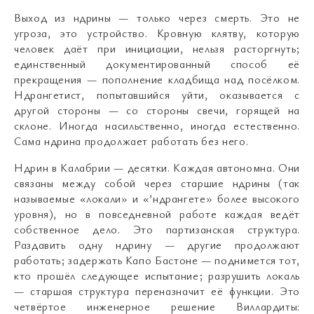
Выход из ндрины — только через смерть. Это не
угроза, это устройство. Кровную клятву, которую
человек даёт при инициации, нельзя расторгнуть;
единственный документированный способ её
прекращения — пополнение кладбища над посёлком.
Ндрангетист, попытавшийся уйти, оказывается с
другой стороны — со стороны свечи, горящей на
склоне. Иногда насильственно, иногда естественно.
Сама ндрина продолжает работать без него.
Ндрин в Калабрии — десятки. Каждая автономна. Они
связаны между собой через старшие ндрины (так
называемые «локали» и «’ндрангете» более высокого
уровня), но в повседневной работе каждая ведёт
собственное дело. Это партизанская структура.
Раздавить одну ндрину — другие продолжают
работать; задержать Капо Бастоне — поднимется тот,
кто прошёл следующее испытание; разрушить локаль
— старшая структура переназначит её функции. Это
четвёртое инженерное решение Виллардиты: