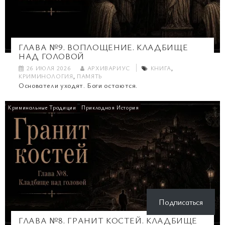
ГЛАВА №9. ВОПЛОЩЕНИЕ. КЛАДБИЩЕ
НАД ГОЛОВОЙ
26 ИЮЛЯ 2026
АРХИВАРИУС
КНИГА
,
КРИМИНОЛОГИЯ
,
ПАМЯТЬ
Основатели уходят. Боги остаются.
Криминальные Традиции
Прикладная История
Подписаться
ГЛАВА №8. ГРАНИТ КОСТЕЙ. КЛАДБИЩЕ