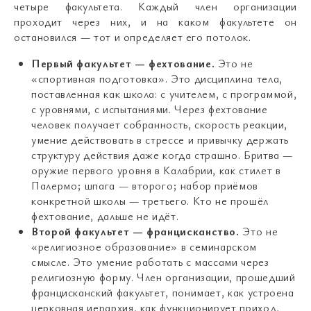
четыре факультета. Каждый член организации
проходит через них, и на каком факультете он
остановился — тот и определяет его потолок.
Первый факультет — фехтование.
Это не
«спортивная подготовка». Это дисциплина тела,
поставленная как школа: с учителем, с программой,
с уровнями, с испытаниями. Через фехтование
человек получает собранность, скорость реакции,
умение действовать в стрессе и привычку держать
структуру действия даже когда страшно. Бритва —
оружие первого уровня в Калабрии, как стилет в
Палермо; шпага — второго; набор приёмов
конкретной школы — третьего. Кто не прошёл
фехтование, дальше не идёт.
Второй факультет — францисканство.
Это не
«религиозное образование» в семинарском
смысле. Это умение работать с массами через
религиозную форму. Член организации, прошедший
францисканский факультет, понимает, как устроена
церковная иерархия, как функционирует приход,