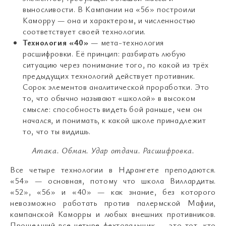
выносливости. В Кампании на «56» построили
Каморру — она и характером, и численностью
соответствует своей технологии.
Технология «40»
— мета-технология
расшифровки. Её принцип: разбирать любую
ситуацию через понимание того, по какой из трёх
предыдущих технологий действует противник.
Сорок элементов аналитической проработки. Это
то, что обычно называют «школой» в высоком
смысле: способность видеть бой раньше, чем он
начался, и понимать, к какой школе принадлежит
то, что ты видишь.
Атака
.
Обман
.
Удар отдачи
.
Расшифровка
.
Все четыре технологии в Ндрангете преподаются.
«54» — основная, потому что школа Виллардиты.
«52», «56» и «40» — как знание, без которого
невозможно работать против палермской Мафии,
кампанской Каморры и любых внешних противников.
Прошедший все четыре фехтовальщик — это тот, кто