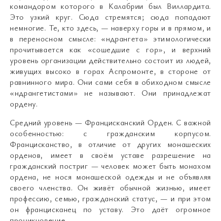
командором которого в Калабрии был Виллардита.
Это узкий круг. Сюда стремятся; сюда попадают
немногие. Те, кто здесь, — наверху горы и в прямом, и
в переносном смысле: «ндрангета» этимологически
прочитывается как «сошедшие с гор», и верхний
уровень организации действительно состоит из людей,
живущих высоко в горах Аспромонте, в стороне от
равнинного мира. Они сами себя в обиходном смысле
«ндрангетистами» не называют. Они принадлежат
ордену.
Средний уровень — Францисканский Орден. С важной
особенностью: с гражданским корпусом.
Францисканство, в отличие от других монашеских
орденов, имеет в своём уставе разрешение на
гражданский постриг — человек может быть монахом
ордена, не нося монашеской одежды и не объявляя
своего членства. Он живёт обычной жизнью, имеет
профессию, семью, гражданский статус, — и при этом
он францисканец по уставу. Это даёт огромное
проникновение.