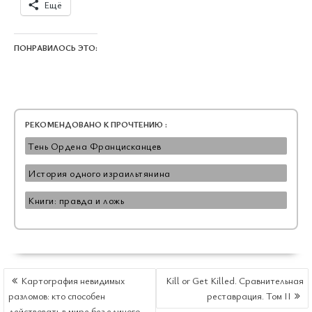
Ещё
ПОНРАВИЛОСЬ ЭТО:
РЕКОМЕНДОВАНО К ПРОЧТЕНИЮ :
Тень Ордена Францисканцев
История одного израильтянина
Книги: правда и ложь
НАВИГАЦИЯ
Картография невидимых
Kill or Get Killed. Сравнительная
ПО
разломов: кто способен
реставрация. Том II
ЗАПИСЯМ
действовать в мире без единого