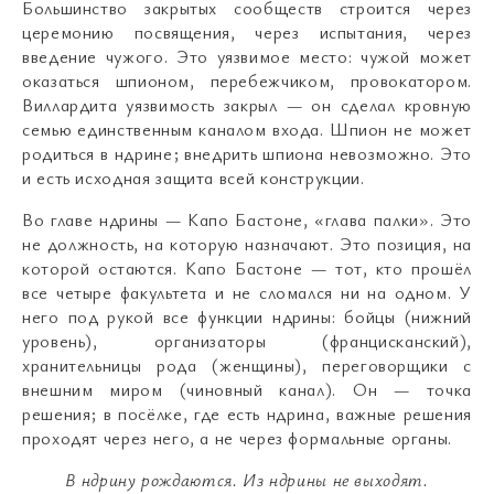
Большинство закрытых сообществ строится через
церемонию посвящения, через испытания, через
введение чужого. Это уязвимое место: чужой может
оказаться шпионом, перебежчиком, провокатором.
Виллардита уязвимость закрыл — он сделал кровную
семью единственным каналом входа. Шпион не может
родиться в ндрине; внедрить шпиона невозможно. Это
и есть исходная защита всей конструкции.
Во главе ндрины — Капо Бастоне, «глава палки». Это
не должность, на которую назначают. Это позиция, на
которой остаются. Капо Бастоне — тот, кто прошёл
все четыре факультета и не сломался ни на одном. У
него под рукой все функции ндрины: бойцы (нижний
уровень), организаторы (францисканский),
хранительницы рода (женщины), переговорщики с
внешним миром (чиновный канал). Он — точка
решения; в посёлке, где есть ндрина, важные решения
проходят через него, а не через формальные органы.
В ндрину рождаются
.
Из ндрины не выходят
.