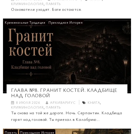
КРИМИНОЛОГИЯ
,
ПАМЯТЬ
Основатели уходят. Боги остаются.
Криминальные Традиции
Прикладная История
ГЛАВА №8. ГРАНИТ КОСТЕЙ. КЛАДБИЩЕ
НАД ГОЛОВОЙ
8 ИЮЛЯ 2026
АРХИВАРИУС
КНИГА
,
КРИМИНОЛОГИЯ
,
ПАМЯТЬ
Ты снова на той же дороге. Ночь. Серпантин. Кладбища
горят над головой. Ты приехал в Калабрию...
Память
Прикладная История