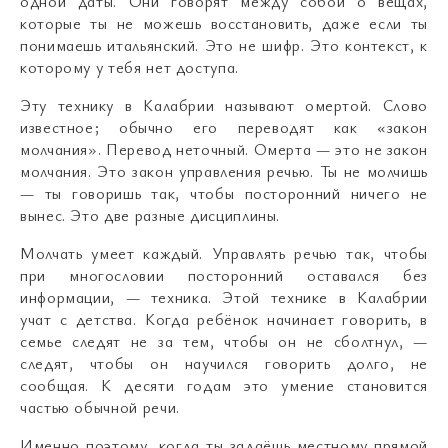
одной даты. Они говорят между собой о вещах,
которые ты не можешь восстановить, даже если ты
понимаешь итальянский. Это не шифр. Это контекст, к
которому у тебя нет доступа.
Эту технику в Калабрии называют омертой. Слово
известное; обычно его переводят как «закон
молчания». Перевод неточный. Омерта — это не закон
молчания. Это закон управления речью. Ты не молчишь
— ты говоришь так, чтобы посторонний ничего не
вынес. Это две разные дисциплины.
Молчать умеет каждый. Управлять речью так, чтобы
при многословии посторонний оставался без
информации, — техника. Этой технике в Калабрии
учат с детства. Когда ребёнок начинает говорить, в
семье следят не за тем, чтобы он не сболтнул, —
следят, чтобы он научился говорить долго, не
сообщая. К десяти годам это умение становится
частью обычной речи.
Именно поэтому, когда ты задаёшь местному прямой