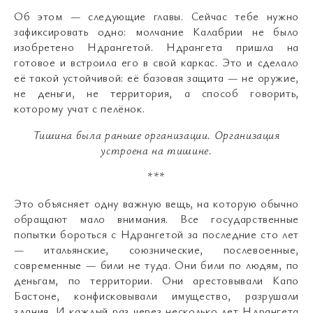
Об этом — следующие главы. Сейчас тебе нужно
зафиксировать одно: молчание Калабрии не было
изобретено Ндрангетой. Ндрангета пришла на
готовое и встроила его в свой каркас. Это и сделало
её такой устойчивой: её базовая защита — не оружие,
не деньги, не территория, а способ говорить,
которому учат с пелёнок.
Тишина была раньше организации.
Организация
устроена на тишине.
***
Это объясняет одну важную вещь, на которую обычно
обращают мало внимания. Все государственные
попытки бороться с Ндрангетой за последние сто лет
— итальянские, союзнические, послевоенные,
современные — били не туда. Они били по людям, по
деньгам, по территории. Они арестовывали Капо
Бастоне, конфисковывали имущество, разрушали
здания. И каждый раз через несколько лет Ндрангета