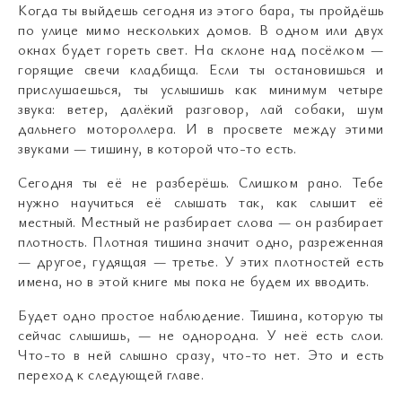
Когда ты выйдешь сегодня из этого бара, ты пройдёшь
по улице мимо нескольких домов. В одном или двух
окнах будет гореть свет. На склоне над посёлком —
горящие свечи кладбища. Если ты остановишься и
прислушаешься, ты услышишь как минимум четыре
звука: ветер, далёкий разговор, лай собаки, шум
дальнего мотороллера. И в просвете между этими
звуками — тишину, в которой что-то есть.
Сегодня ты её не разберёшь. Слишком рано. Тебе
нужно научиться её слышать так, как слышит её
местный. Местный не разбирает слова — он разбирает
плотность. Плотная тишина значит одно, разреженная
— другое, гудящая — третье. У этих плотностей есть
имена, но в этой книге мы пока не будем их вводить.
Будет одно простое наблюдение. Тишина, которую ты
сейчас слышишь, — не однородна. У неё есть слои.
Что-то в ней слышно сразу, что-то нет. Это и есть
переход к следующей главе.