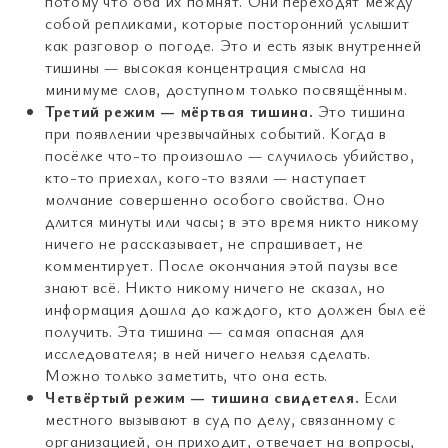
потому что оба их помнят. Они переходят между
собой репликами, которые посторонний услышит
как разговор о погоде. Это и есть язык внутренней
тишины — высокая концентрация смысла на
минимуме слов, доступном только посвящённым.
Третий режим — мёртвая тишина.
Это тишина
при появлении чрезвычайных событий. Когда в
посёлке что-то произошло — случилось убийство,
кто-то приехал, кого-то взяли — наступает
молчание совершенно особого свойства. Оно
длится минуты или часы; в это время никто никому
ничего не рассказывает, не спрашивает, не
комментирует. После окончания этой паузы все
знают всё. Никто никому ничего не сказал, но
информация дошла до каждого, кто должен был её
получить. Эта тишина — самая опасная для
исследователя; в ней ничего нельзя сделать.
Можно только заметить, что она есть.
Четвёртый режим — тишина свидетеля.
Если
местного вызывают в суд по делу, связанному с
организацией, он приходит, отвечает на вопросы,