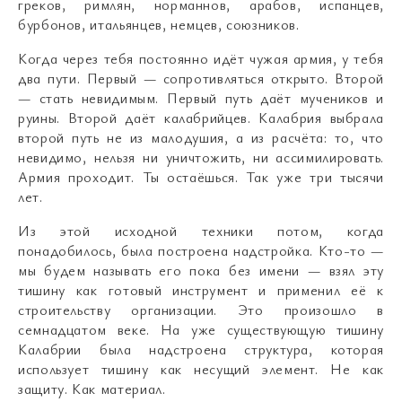
греков, римлян, норманнов, арабов, испанцев,
бурбонов, итальянцев, немцев, союзников.
Когда через тебя постоянно идёт чужая армия, у тебя
два пути. Первый — сопротивляться открыто. Второй
— стать невидимым. Первый путь даёт мучеников и
руины. Второй даёт калабрийцев. Калабрия выбрала
второй путь не из малодушия, а из расчёта: то, что
невидимо, нельзя ни уничтожить, ни ассимилировать.
Армия проходит. Ты остаёшься. Так уже три тысячи
лет.
Из этой исходной техники потом, когда
понадобилось, была построена надстройка. Кто-то —
мы будем называть его пока без имени — взял эту
тишину как готовый инструмент и применил её к
строительству организации. Это произошло в
семнадцатом веке. На уже существующую тишину
Калабрии была надстроена структура, которая
использует тишину как несущий элемент. Не как
защиту. Как материал.