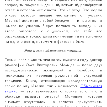
вопрос, ты получаешь длинный, вежливый, развёрнутый
ответ, в котором нет ответа. Это не уход. Это форма
отказа, которая внешне неотличима от участия.
Местный искренне с тобой беседует — и при этом ты
ничего не узнаёшь. Через полчаса ты выходишь из
этого разговора с ощущением, что тебе всё
рассказали, и только дома понимаешь: ты не запомнил
ни одного факта, потому что фактов не было.
Это и есть обманчивая тишина
.
Термин ввёл в две тысячи восемнадцатом году доктор
философии Олег Викторович Мальцев — после двух
исследовательских экспедиций в Калабрию и
нескольких лет изучения родственной палермской
традиции. Книга, открывающая исследовательскую
серию по югу Италии, так и называется.
Обманчивая
тишина
— это техническое описание того, что в
обиходе называют омертой. Молчание, которое
выглядит отсутствием, но является присутствием.
Молчание, в котором заключено больше, чем в любой