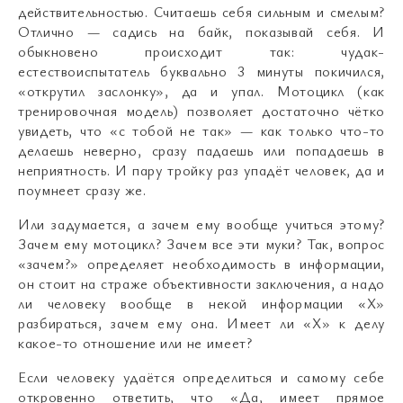
действительностью. Считаешь себя сильным и смелым?
Отлично — садись на байк, показывай себя. И
обыкновено происходит так: чудак-
естествоиспытатель буквально 3 минуты покичился,
«открутил заслонку», да и упал. Мотоцикл (как
тренировочная модель) позволяет достаточно чётко
увидеть, что «с тобой не так» — как только что-то
делаешь неверно, сразу падаешь или попадаешь в
неприятность. И пару тройку раз упадёт человек, да и
поумнеет сразу же.
Или задумается, а зачем ему вообще учиться этому?
Зачем ему мотоцикл? Зачем все эти муки? Так, вопрос
«зачем?» определяет необходимость в информации,
он стоит на страже объективности заключения, а надо
ли человеку вообще в некой информации «Х»
разбираться, зачем ему она. Имеет ли «Х» к делу
какое-то отношение или не имеет?
Если человеку удаётся определиться и самому себе
откровенно ответить, что «Да, имеет прямое