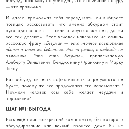
абсурд, поскольку он убеждён, что его личный абсурд
— это правильно!
И далее, продолжая себя оправдывать, он выбирает
позицию рассказывать, что именно абсурдом стоит
руководствоваться — ничего другого же нет, да «и
все так делают». Этот человек наверняка не слышал
расхожую фразу
«Безумие — это точное повторение
одного и того же действия. Раз за разом, в надежде на
изменение. Это есть безумие»,
приписываемую
Альберту Эйнштейну, Бенджамину Франклину и Марку
Твену.
Раз абсурд не есть эффективность и результата не
будет, почему же все продолжают его использовать?
Неужели человек сам себе желает неудачи и
поражения?
ШАГ №1: ВЫГОДА
Есть ещё один «секретный компонент», без которого
абсурдирование как вечный процесс даже бы не