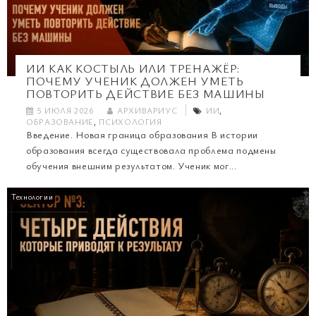
ИИ КАК КОСТЫЛЬ ИЛИ ТРЕНАЖЁР:
ПОЧЕМУ УЧЕНИК ДОЛЖЕН УМЕТЬ
ПОВТОРИТЬ ДЕЙСТВИЕ БЕЗ МАШИНЫ
5 ИЮЛЯ 2026
АРХИВАРИУС
ИИ
,
ОБРАЗОВАНИЕ
,
ПСИХОЛОГИЯ
Введение. Новая граница образования В истории
образования всегда существовала проблема подмены
обучения внешним результатом. Ученик мог...
Технологии