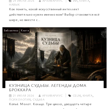
29 ИЮЛЯ 2026
АРХИВАРИУС
ИИ
,
КНИГА
,
НАВЫК
Как понять, какой искусственный интеллект
действительно нужен именно вам? Выбор становится всё
шире, но вместе с...
Библиотека
Книги
КУЗНИЦА СУДЬБЫ. ЛЕГЕНДЫ ДОМА
БРОККАРА
21 ИЮЛЯ 2026
АРХИВАРИУС
CELM
,
КНИГА
,
ПСИХОЛОГИЯ
,
СУДЬБА
Копьё. Молот. Кольцо. Три цикла, двадцать четыре