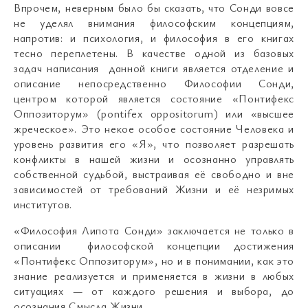
Впрочем, неверным было бы сказать, что Сонди вовсе
не уделял внимания философским концепциям,
напротив: и психология, и философия в его книгах
тесно переплетены. В качестве одной из базовых
задач написания данной книги является отделение и
описание непосредственно Философии Сонди,
центром которой является состояние «Понтифекс
Оппозиторум» (pontifex oppositorum) или «высшее
жреческое». Это некое особое состояние Человека и
уровень развития его «Я», что позволяет разрешать
конфликты в нашей жизни и осознанно управлять
собственной судьбой, выстраивая её свободно и вне
зависимостей от требований Жизни и её незримых
институтов.
«Философия Липота Сонди» заключается не только в
описании философской концепции достижения
«Понтифекс Оппозиторум», но и в понимании, как это
знание реализуется и применяется в жизни в любых
ситуациях — от каждого решения и выбора, до
осознания Смысла Жизни.