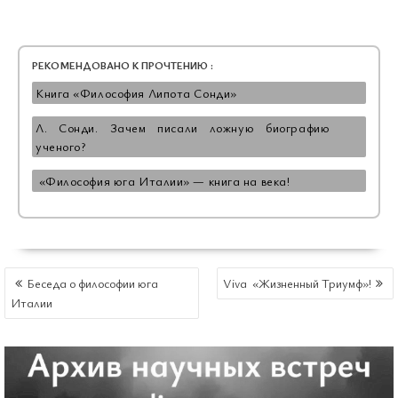
РЕКОМЕНДОВАНО К ПРОЧТЕНИЮ :
Книга «Философия Липота Сонди»
Л. Сонди. Зачем писали ложную биографию
ученого?
«Философия юга Италии» — книга на века!
НАВИГАЦИЯ
Беседа о философии юга
Viva «Жизненный Триумф»!
ПО
Италии
ЗАПИСЯМ