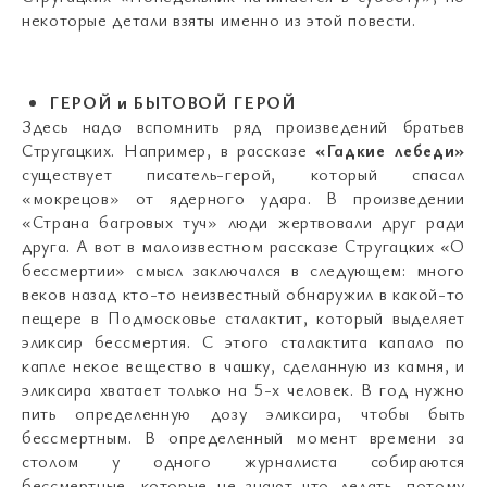
некоторые детали взяты именно из этой повести.
ГЕРОЙ и БЫТОВОЙ ГЕРОЙ
Здесь надо вспомнить ряд произведений братьев
Стругацких. Например, в рассказе
«Гадкие лебеди»
существует писатель-герой, который спасал
«мокрецов» от ядерного удара. В произведении
«Страна багровых туч» люди жертвовали друг ради
друга. А вот в малоизвестном рассказе Стругацких «О
бессмертии» смысл заключался в следующем: много
веков назад кто-то неизвестный обнаружил в какой-то
пещере в Подмосковье сталактит, который выделяет
эликсир бессмертия. С этого сталактита капало по
капле некое вещество в чашку, сделанную из камня, и
эликсира хватает только на 5-х человек. В год нужно
пить определенную дозу эликсира, чтобы быть
бессмертным. В определенный момент времени за
столом у одного журналиста собираются
бессмертные, которые не знают что делать, потому