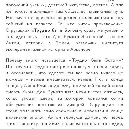
поколений ученых, деятелей искусства, поэтов. А так
же показать живущем там обществу правильный путь.
Но ему категорически запрещено вмешиваться в ход
событий на планете. Те, кто читал произведение
Стругацких
«Трудно быть Богом»
, сразу же узнали о
ком идет речь – это Дон Румата Эсторский – он же
Антон, историк с Земли, разведчик института
экспериментальной истории в Арканаре.
Почему книга называется «Трудно быть Богом»?
Потому что трудно смотреть на все, что происходит,
и осознавать, что сделать ты все равно ничего не
можешь – нельзя вмешиваться, нельзя. Но, в конце
концов, Дона Румата довели, последней каплей стала
смерть Киры. Дон Румата взял мечи и стал ожидать,
когда упадет дверь, за которой ломились сотни
обезумевших восставших дикарей. Стругацкие не
стали описывать само сражение и добавили в конце
маленький эпилог. Антон вернулся домой, но перед
этим в институт на Землю пришел сигнал о трагедии,