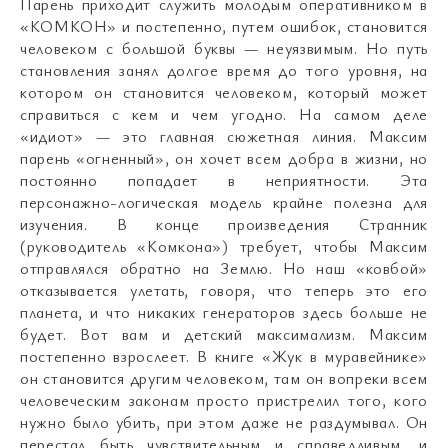
Парень приходит служить молодым оперативником в
«КОМКОН» и постепенно, путем ошибок, становится
человеком с большой буквы — неуязвимым. Но путь
становления занял долгое время до того уровня, на
котором он становится человеком, который может
справиться с кем и чем угодно. На самом деле
«идиот» — это главная сюжетная линия. Максим
парень «огненный», он хочет всем добра в жизни, но
постоянно попадает в неприятности. Эта
персонажно-логическая модель крайне полезна для
изучения. В конце произведения Странник
(руководитель «Комкона») требует, чтобы Максим
отправлялся обратно на Землю. Но наш «ковбой»
отказывается улетать, говоря, что теперь это его
планета, и что никаких генераторов здесь больше не
будет. Вот вам и детский максимализм. Максим
постепенно взрослеет. В книге «Жук в муравейнике»
он становится другим человеком, там он вопреки всем
человеческим законам просто пристрелил того, кого
нужно было убить, при этом даже не раздумывал. Он
перестал быть чувствительным и справедливым, и