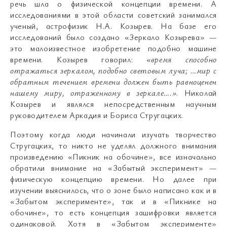
речь шла о физической концепции времени. А
исследованиями в этой области советский занимался
ученый, астрофизик Н.А. Козырев. На базе его
исследований было создано «Зеркало Козырева» —
это малоизвестное изобретение подобно машине
времени. Козырев говорил:
«время способно
отражаться зеркалом, подобно световым луча; …мир с
обратным течением времени должен быть равноценен
нашему миру, отраженному в зеркале….»
. Николай
Козырев и являлся непосредственным научным
руководителем Аркадия и Бориса Стругацких.
Поэтому когда люди начинали изучать творчество
Стругацких, то никто не уделял должного внимания
произведению «Пикник на обочине», все изначально
обратили внимание на «Забытый эксперимент» —
физическую концепцию времени. Но далее при
изучении выяснилось, что о зоне было написано как и в
«Забытом эксперименте», так и в «Пикнике на
обочине», то есть концепция зашифровки является
одинаковой. Хотя в «Забытом эксперименте»