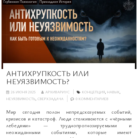
Глубинная Психология
Прикладная История
АНТИХРУПКОСТЬ ИЛИ
НЕУЯЗВИМОСТЬ?
26 ИЮНЯ 2025
АРХИВАРИУС
КОНЦЕПЦИЯ
,
НАВЫК
,
НЕУЯЗВИМОСТЬ
,
СВЕРХЗАДАЧА
0 КОММЕНТАРИЕВ
Мир сегодня полон непредсказуемых событий,
кризисов и катастроф. Люди сталкиваются с «чёрными
лебедями» — труднопрогнозируемыми и
неожиданными событиями, которые имеют