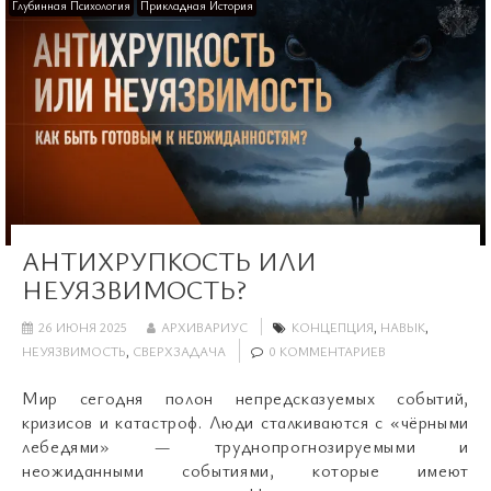
Глубинная Психология
Прикладная История
АНТИХРУПКОСТЬ ИЛИ
НЕУЯЗВИМОСТЬ?
26 ИЮНЯ 2025
АРХИВАРИУС
КОНЦЕПЦИЯ
,
НАВЫК
,
НЕУЯЗВИМОСТЬ
,
СВЕРХЗАДАЧА
0 КОММЕНТАРИЕВ
Мир сегодня полон непредсказуемых событий,
кризисов и катастроф. Люди сталкиваются с «чёрными
лебедями» — труднопрогнозируемыми и
неожиданными событиями, которые имеют