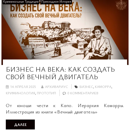
Криминальные Традиции
Прикладная История
БИЗНЕС НА ВЕКА: КАК СОЗДАТЬ
СВОЙ ВЕЧНЫЙ ДВИГАТЕЛЬ
14 АПРЕЛЯ 2025
АРХИВАРИУС
БИЗНЕС
,
КАМОРРА
,
КРИМИНОЛОГИЯ
,
ПРОТОТИП
0 КОММЕНТАРИЕВ
От юноши чести к Капо. Иерархия Каморры.
Иллюстрация из книги «Вечный двигатель»
ДАЛЕЕ