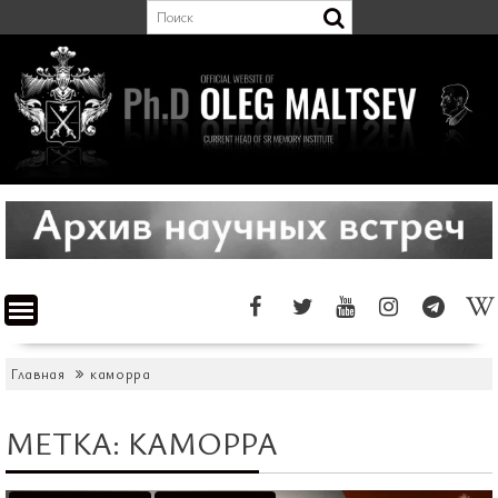
Перейти
к
содержимому
Главная
каморра
МЕТКА:
КАМОРРА