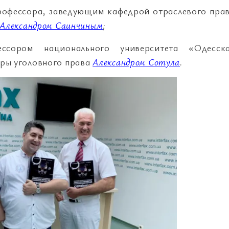
рофессора, заведующим кафедрой отраслевого пра
Александром Саинчиным
;
сором национального университета «Одесск
ры уголовного права
Александром Сотула
.