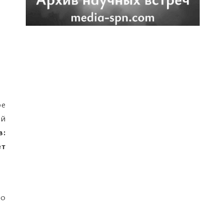
ре
ой
в:
ет
го