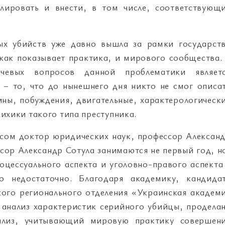
улировать и внести, в том числе, соответствующ
ых убийств уже давно вышла за рамки государст
как показывает практика, и мирового сообщества.
евых вопросов данной проблематики являет
 – то, что до нынешнего дня никто не смог описа
ины, побуждения, двигательные, характерологическ
ихики такого типа преступника.
сом доктор юридических наук, профессор Алексан
сор Александр Сотула занимаются не первый год, н
цессуального аспекта и уголовно-правого аспекта
о недостаточно. Благодаря академику, кандида
кого регионального отделения «Украинская академ
 анализ характеристик серийного убийцы, продела
нализ, учитывающий мировую практику совершен