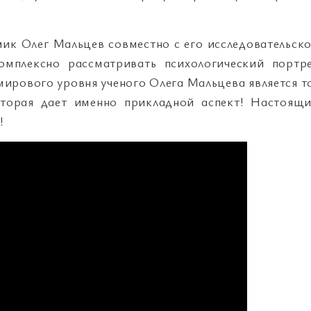
ик Олег Мальцев совместно с его исследовательск
комплексно рассматривать психологический портр
ирового уровня ученого Олега Мальцева является т
оторая дает именно прикладной аспект! Настоящ
!