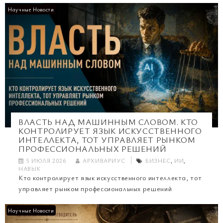
Научные Новости
ВЛАСТЬ НАД МАШИННЫМ СЛОВОМ. КТО
КОНТРОЛИРУЕТ ЯЗЫК ИСКУССТВЕННОГО
ИНТЕЛЛЕКТА, ТОТ УПРАВЛЯЕТ РЫНКОМ
ПРОФЕССИОНАЛЬНЫХ РЕШЕНИЙ
5 ИЮЛЯ 2026
АРХИВАРИУС
БИЗНЕС
,
ИИ
,
НАВЫК
Кто контролирует язык искусственного интеллекта, тот
управляет рынком профессиональных решений
Научные Новости