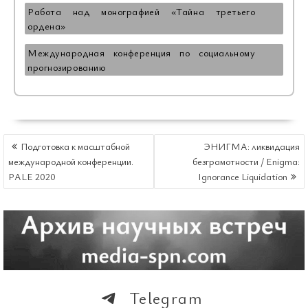
Работа над монографией «Тайна третьего
ордена»
Международная конференция по социальному
прогнозированию
НАВИГАЦИЯ
Подготовка к масштабной
ЭНИГМА: ликвидация
ПО
международной конференции.
безграмотности / Enigma:
ЗАПИСЯМ
PALE 2020
Ignorance Liquidation
Telegram