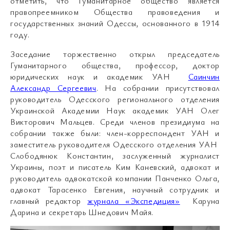
отметить, что Гуманитарное общество является
правопреемником Общества правоведения и
государственных знаний Одессы, основанного в 1914
году.
Заседание торжественно открыл председатель
Гуманитарного общества, профессор, доктор
юридических наук и академик УАН
Саинчин
Александр Сергеевич
. На собрании присутствовал
руководитель Одесского регионального отделения
Украинской Академии Наук академик УАН Олег
Викторович Мальцев. Среди членов президиума на
собрании также были: член-корреспондент УАН и
заместитель руководителя Одесского отделения УАН
Слободянюк Константин, заслуженный журналист
Украины, поэт и писатель Ким Каневский, адвокат и
руководитель адвокатской компании Панченко Ольга,
адвокат Тарасенко Евгения, научный сотрудник и
главный редактор
журнала «Экспедиция»
Каруна
Дарина и секретарь Шнедович Майя.