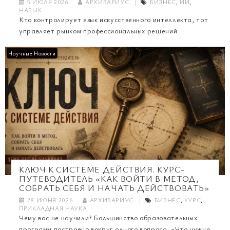
5 ИЮЛЯ 2026
АРХИВАРИУС
БИЗНЕС
,
ИИ
,
НАВЫК
Кто контролирует язык искусственного интеллекта, тот
управляет рынком профессиональных решений
Научные Новости
КЛЮЧ К СИСТЕМЕ ДЕЙСТВИЯ. КУРС-
ПУТЕВОДИТЕЛЬ «КАК ВОЙТИ В МЕТОД,
СОБРАТЬ СЕБЯ И НАЧАТЬ ДЕЙСТВОВАТЬ»
28 ИЮНЯ 2026
АРХИВАРИУС
БИЗНЕС
,
КУРС
,
ПРИКЛАДНАЯ НАУКА
Чему вас не научили? Большинство образовательных
программ построено вокруг одного вопроса: «Что нужно