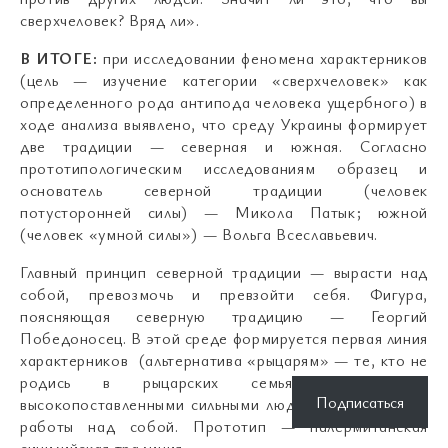
сверхчеловек? Вряд ли».
В ИТОГЕ:
при исследовании феномена характерников
(цель — изучение категории «сверхчеловек» как
определенного рода антипода человека ущербного) в
ходе анализа выявлено, что среду Украины формирует
две традиции — северная и южная. Согласно
прототипологическим исследованиям образец и
основатель северной традиции (человек
потусторонней силы) — Микола Патык; южной
(человек «умной силы») — Вольга Всеславьевич.
Главный принцип северной традиции — вырасти над
собой, превозмочь и превзойти себя. Фигура,
поясняющая северную традицию — Георгий
Победоносец. В этой среде формируется первая линия
характерников (альтернатива «рыцарям» — те, кто не
родись в рыцарских семьях, но стали
Подписаться
высокопоставленными сильными людьми как результат
работы над собой. Прототип — палермитанская