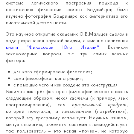
система логического построения подхода к
постижению философии самого Бодрийяра; была
изучена фотография Бодрийяра как альтернатива его
писательской деятельности.
Это научное открытие академик О.В.Мальцев сделал в
ходе разрешения научной задачи, а именно написания
книги “Философия Юга Италии”
Возникли
закономерные вопросы, т.е. три самых важных
фактора:
для кого сформирована философия;
сама философская конструкция;
с помощью чего и как создана эта конструкция.
Взаимосвязь трёх факторов философии можно описать
следующим образом: некая
система
(к примеру, язык
программирования), сам
программный продукт
,
который получился, и
пользователь
(потребитель),
который эту программу использует. Научным языком,
минуя аналогию, элементы системы взаимодействуют
так: пользователь – это некая «почва», на которую