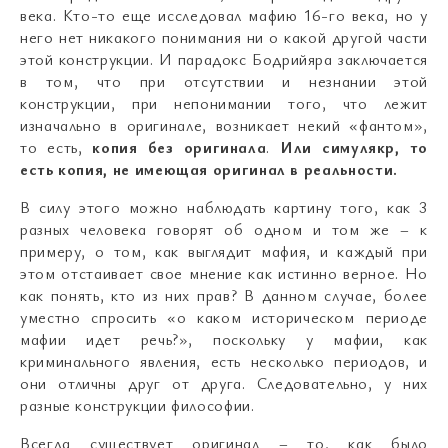
века. Кто-то еще исследовал мафию 16-го века, но у
него нет никакого понимания ни о какой другой части
этой конструкции. И парадокс Бодрийяра заключается
в том, что при отсутствии и незнании этой
конструкции, при непонимании того, что лежит
изначально в оригинале, возникает некий «фантом»,
то есть,
копия без оригинала
.
Или симулякр, то
есть копия, не имеющая оригинал в реальности.
В силу этого можно наблюдать картину того, как 3
разных человека говорят об одном и том же – к
примеру, о том, как выглядит мафия, и каждый при
этом отстаивает свое мнение как истинно верное. Но
как понять, кто из них прав? В данном случае, более
уместно спросить «о каком историческом периоде
мафии идет речь?», поскольку у мафии, как
криминального явления, есть несколько периодов, и
они отличны друг от друга. Следовательно, у них
разные конструкции философии.
Всегда существует оригинал – то, как было