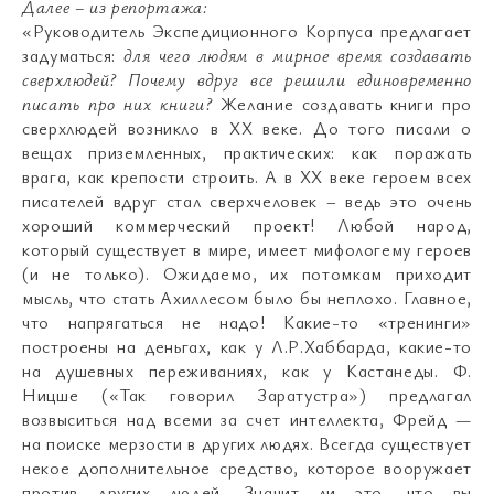
Далее – из репортажа:
«Руководитель Экспедиционного Корпуса предлагает
задуматься:
для чего людям в мирное время создавать
сверхлюдей
?
Почему вдруг все решили единовременно
писать про них книги
?
Желание создавать книги про
сверхлюдей возникло в ХХ веке. До того писали о
вещах приземленных, практических: как поражать
врага, как крепости строить. А в ХХ веке героем всех
писателей вдруг стал сверхчеловек – ведь это очень
хороший коммерческий проект! Любой народ,
который существует в мире, имеет мифологему героев
(и не только). Ожидаемо, их потомкам приходит
мысль, что стать Ахиллесом было бы неплохо. Главное,
что напрягаться не надо! Какие-то «тренинги»
построены на деньгах, как у Л.Р.Хаббарда, какие-то
на душевных переживаниях, как у Кастанеды. Ф.
Ницше («Так говорил Заратустра») предлагал
возвыситься над всеми за счет интеллекта, Фрейд —
на поиске мерзости в других людях. Всегда существует
некое дополнительное средство, которое вооружает
против других людей. Значит ли это, что вы