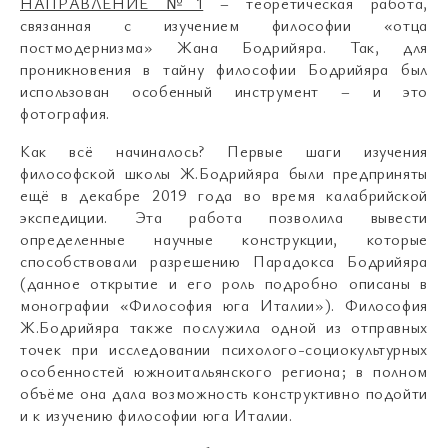
НАПРАВЛЕНИЕ №1
– теоретическая работа,
связанная с изучением философии «отца
постмодернизма» Жана Бодрийяра. Так, для
проникновения в тайну философии Бодрийяра был
использован особенный инструмент – и это
фотография.
Как всё начиналось? Первые шаги изучения
философской школы Ж.Бодрийяра были предприняты
ещё в декабре 2019 года во время калабрийской
экспедиции. Эта работа позволила вывести
определенные научные конструкции, которые
способствовали разрешению Парадокса Бодрийяра
(данное открытие и его роль подробно описаны в
монографии «Философия юга Италии»). Философия
Ж.Бодрийяра также послужила одной из отправных
точек при исследовании психолого-социокультурных
особенностей южноитальянского региона; в полном
объёме она дала возможность конструктивно подойти
и к изучению философии юга Италии.