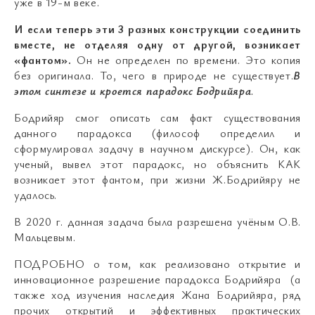
уже в 19-м веке.
И если теперь эти 3 разных конструкции соединить
вместе, не отделяя одну от другой, возникает
«фантом».
Он не определен по времени. Это копия
без оригинала. То, чего в природе не существует.
В
этом синтезе и кроется парадокс Бодрийяра
.
Бодрийяр смог описать сам факт существования
данного парадокса (философ определил и
сформулировал задачу в научном дискурсе). Он, как
ученый, вывел этот парадокс, но объяснить КАК
возникает этот фантом, при жизни Ж.Бодрийяру не
удалось.
В 2020 г. данная задача была разрешена учёным О.В.
Мальцевым.
ПОДРОБНО о том, как реализовано открытие и
инновационное разрешение парадокса Бодрийяра (а
также ход изучения наследия Жана Бодрийяра, ряд
прочих открытий и эффективных практических