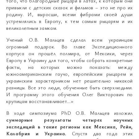
того, что благородные рыцари в латах, к которым они
привыкли с детских сказок и фильмов – это не про их
родину. И, выросши, всеми фибрами своей души
устремлялись в Европу, к тем самым рыцарям и их
великолепным замкам.
Ученый О.В. Мальцев сделал всем украинцам
огромный подарок. Во главе Экспедиционного
корпуса он прошёл полмира, от Мексики, через
Европу в Украину для того, чтобы собрать конкретные
факты, на которых можно показать: между
южноамериканским гаучо, европейским рыцарем и
украинским характерником нет решительно никакой
разницы. Все это люди, обученные быть сверхлюдьми.
И программу этого обучения Олег Викторович по
крупицам восстанавливает…»
В ходе симпозиума PhD О.В. Мальцев изложил
суммарные результаты четырех научных
экспедиций в такие регионы как Мексика, Рейн,
Калабрия и Украина.
Спустя два года этих