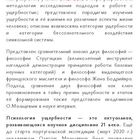
методология исследования подходов к работе с
ущербностью; представлена парадигма изучения
ущербности и её влияния на различные аспекты жизни
человека; описаны взаимосвязь категории ущербности
и категории бессознательного воздействия
символьной системы.
Представлен сравнительный анализ двух философий —
философии Стругацких (великолепный инструмент
наглядной демонстрации принципов работы базовых
научных категорий) и философии выдающегося
французского мыслителя и философа Жана Бодрийяра.
Подход сравнения двух философий как ключ
проникновения в тайну причин ущербности и этапов
её формирования также представлен академиком
О.Мальцевым в науке впервые.
Психология ущербности — это актуальная,
развивающаяся научная дисциплина 21 века.
Ещё
до старта португальской экспедиции (март 2020 г.)
академиком Олегом Мальцевым была проведена