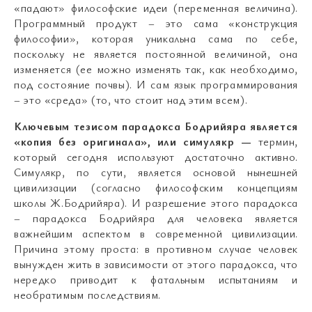
«падают» философские идеи (переменная величина).
Программный продукт – это сама «конструкция
философии», которая уникальна сама по себе,
поскольку не является постоянной величиной, она
изменяется (ее можно изменять так, как необходимо,
под состояние почвы). И сам язык программирования
– это «среда» (то, что стоит над этим всем).
Ключевым тезисом парадокса Бодрийяра является
«копия без оригинала», или симулякр —
термин,
который сегодня используют достаточно активно.
Симулякр, по сути, является основой нынешней
цивилизации (согласно философским концепциям
школы Ж.Бодрийяра). И разрешение этого парадокса
– парадокса Бодрийяра для человека является
важнейшим аспектом в современной цивилизации.
Причина этому проста: в противном случае человек
вынужден жить в зависимости от этого парадокса, что
нередко приводит к фатальным испытаниям и
необратимым последствиям.