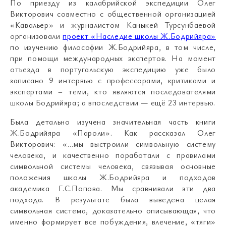
По приезду из калабрийской экспедиции Олег
Викторович совместно с общественной организацией
«Кавальер» и журналистом Каныкей Турсунбаевой
организовали
проект «Наследие школы Ж.Бодрийяра»
по изучению философии Ж.Бодрийяра, в том числе,
при помощи международных экспертов. На момент
отъезда в португальскую экспедицию уже было
записано 9 интервью с профессорами, критиками и
экспертами – теми, кто являются последователями
школы Бодрийяра; а впоследствии — ещё 23 интервью.
Была детально изучена значительная часть книги
Ж.Бодрийяра «Пароли». Как рассказал Олег
Викторович: «…мы выстроили символьную систему
человека, и качественно поработали с правилами
символьной системы человека, связывая основные
положения школы Ж.Бодрийяра и подходов
академика Г.С.Попова. Мы сравнивали эти два
подхода. В результате была выведена целая
символьная система, доказательно описывающая, что
именно формирует все побуждения, влечение, «тяги»