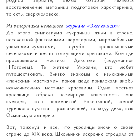
родной Украине, целью которой являлось
восстановление методики подготовки характерника,
то есть, сверхчеловека.
Из репортажа немецкого
журнала «Экспедиция»
:
До этого симпозиума «украинцы жили в стране,
населенной фантомными шароварами, миролюбивыми
увальнями-чумаками, сугубо православными
сечевиками и вечно тоскующими крипаками. Кое-где
проскакивала мистика Диканьки (выдуманная
Н.Гоголем). Те жители Украины, кто любят
путешествовать, близко знакомы с изысканными
«панскими маетками»: панов сюда привлекали якобы
исключительно местные красавицы. Одна местная
красавица обрела всемирную известность «на
выезде», став знаменитой Роксоланой, женой
турецкого султана – развалившей, по ходу дела, всю
Османскую империю.
Вот, пожалуй, и все, что украинцы знали о своей
стране до ХIХ века. Школьники искренне страдали от