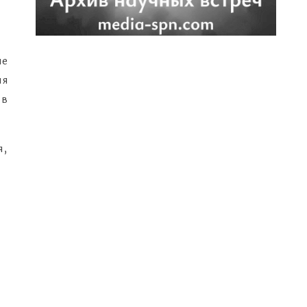
не
ия
 в
я,