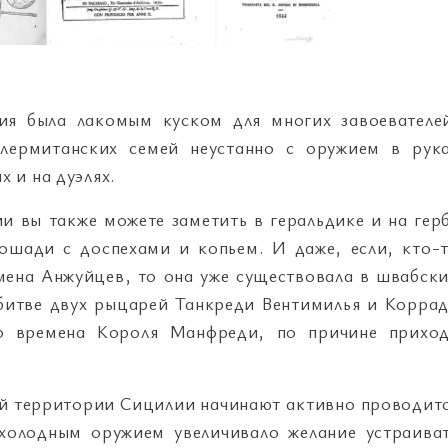
ия была лакомым куском для многих завоевателе
алермитанских семей неустанно с оружием в рук
х и на дуэлях.
и вы также можете заметить в геральдике и на гер
ошади с доспехами и копьем. И даже, если, кто-
емена Анжуйцев, то она уже существовала в швабск
 битве двух рыцарей Танкреди Вентимилья и Корра
во времена Короля Манфреди, по причине прихо
сей территории Сицилии начинают активно проводит
холодным оружием увеличивало желание устраива