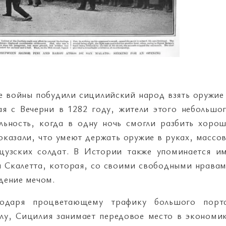
е войны побудили сицилийский народ взять оружие
ая с Вечерни в 1282 году, жители этого небольшо
льность, когда в одну ночь смогли разбить хоро
казали, что умеют держать оружие в руках, массо
цузских солдат. В Истории также упоминается и
и Скалетта, которая, со своими свободными нрава
дение мечом.
одаря процветающему трафику большого порт
елу, Сицилия занимает передовое место в экономи