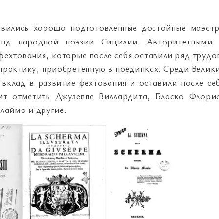
авились хорошо подготовленные достойные маэст
енд народной поэзии Сицилии. Авторитетными
ехтования, которые после себя оставили ряд трудо
практику, приобретенную в поединках. Среди Велик
вклад в развитие фехтования и оставили после се
ит отметить Джузеппе Виллардита, Бласко Флори
лаймо и другие.