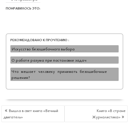
ПОНРАВИЛОСЬ ЭТО:
РЕКОМЕНДОВАНО К ПРОЧТЕНИЮ :
Искусство безошибочного выбора
О работе разума при постановке задач
Что мешает человеку принимать безошибочные
решения?
НАВИГАЦИЯ
Вышла в свет книга «Вечный
Книга «В стране
ПО
двигатель»
Журналистика»
ЗАПИСЯМ