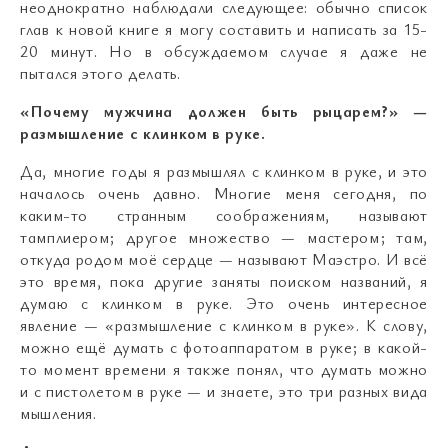
неоднократно наблюдали следующее: обычно список
глав к новой книге я могу составить и написать за 15-
20 минут. Но в обсуждаемом случае я даже не
пытался этого делать.
«Почему мужчина должен быть рыцарем?»
—
размышление с клинком в руке.
Да, многие годы я размышлял с клинком в руке, и это
началось очень давно. Многие меня сегодня, по
каким-то странным соображениям, называют
тамплиером; другое множество
—
мастером; там,
откуда родом моё сердце
—
называют Маэстро. И всё
это время, пока другие заняты поиском названий, я
думаю с клинком в руке. Это очень интересное
явление
—
«размышление с клинком в руке». К слову,
можно ещё думать с фотоаппаратом в руке; в какой-
то момент времени я также понял, что думать можно
и с пистолетом в руке
—
и знаете, это три разных вида
мышления.