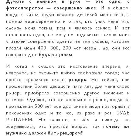
Думать с клинком в руке
—
это одно, с
фотоаппаратом
—
совершенно иное.
И в общем,
когда я читал труды великих деятелей мира сего, я
помнил единовременно и о тех, кто учил меня, кто
сделал меня таким, кем я являюсь сейчас. И вот
странность одна, не могу не поделиться: слова моих
учителей совершенно идентичны тем словам, которые
писали люди 400, 300, 200 лет назад… да, они все
говорят одно:
будь рыцарем
.
И когда я слушал это наставление впервые, я,
наверное, не очень-то шибко соображал тогда; мне
просто нравилось слово
рыцарь
. Но сейчас, при
прошествии более двадцати пяти лет, для меня слово
рыцарь приобрело совершенно другое значение и
оттенки. Однако, это же довольно странно, когда на
протяжении 500 лет все достойные люди повторяют в
поколениях одно и то же, из раза в раз: БУДЬ
РЫЦАРЕМ. Но главное, о чём я никогда не
задумывался, это простой вопрос: так
почему же
мужчина должен быть рыцарем?