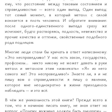
ему, что расстояние между таковым состоянием и
справедливостью
—
всего один выпад. Один выпад:
тот самый момент, в который металл с силой
вонзается в плоть человека. И обратите внимание:
после одного-единственного выпада сразу же
исчезают, будто растворяясь, подлость, невежество и
прочие качества и оттенки, свойственные подобного
рода подлецам.
Многие люди стали бы кричать в ответ написанному:
«Это несправедливо! У нас есть закон, государство,
профсоюзы… никто никому не может давать в руки
металл и металлом этим «извлекать» «Я» из него
самого же! Это несправедливо!» Знаете ли, я и не
пишу вам о справедливости: я пишу о явлении,
которое мне неоднократно в жизни приходилось
наблюдать
—
и это всё.
В чём же уникальность этой книги? Прежде всего в
том, что я начинаю писать книгу, не зная ответ на
вопрос «Почему мужчина должен быть рыцарем»
—