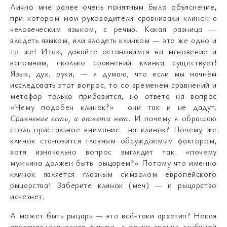
Лично мне ранее очень понятным было объяснение,
при котором мои руководители сравнивали клинок с
человеческим языком, с речью. Какая разница
—
владеть языком, или владеть клинком
—
это же одно и
то же! Итак, давайте остановимся на мгновение и
вспомним, сколько сравнений клинка существует!
Язык, дух, руки,
—
я думаю, что если мы начнём
исследовать этот вопрос, то со временем сравнений и
метафор только прибавится, но ответа на вопрос
«Чему подобен клинок?» они так и не дадут.
Сравнение есть, а ответа нет.
И почему я обращаю
столь пристальное внимание на клинок? Почему же
клинок становится главным обсуждаемым фактором,
хотя изначально вопрос выглядит так: «почему
мужчина должен быть рыцарем?» Потому что именно
клинок является главным символом европейского
рыцарства! Заберите клинок (меч) — и рыцарство
исчезнет.
А может быть рыцарь
—
это всё-таки архетип? Некая
архетипологическая фигура, с точки зрения глубиной