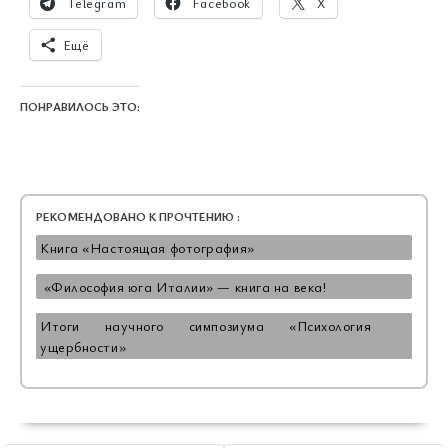
Telegram
Facebook
X
Ещё
ПОНРАВИЛОСЬ ЭТО:
РЕКОМЕНДОВАНО К ПРОЧТЕНИЮ :
Книга «Настоящая фотография»
«Философия юга Италии» — книга на века!
Итоги научного симпозиума «Психология
ущербности»