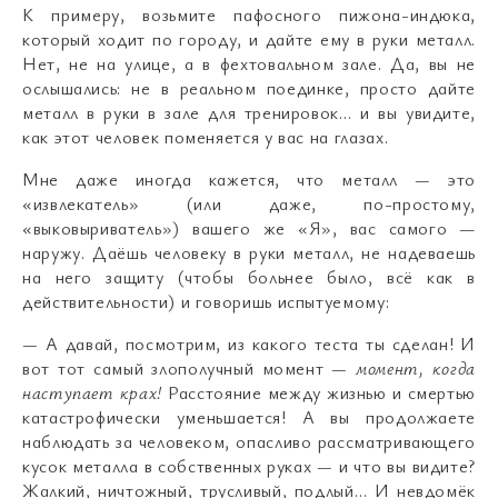
К примеру, возьмите пафосного пижона-индюка,
который ходит по городу, и дайте ему в руки металл.
Нет, не на улице, а в фехтовальном зале. Да, вы не
ослышались: не в реальном поединке, просто дайте
металл в руки в зале для тренировок… и вы увидите,
как этот человек поменяется у вас на глазах.
Мне даже иногда кажется, что металл
—
это
«извлекатель» (или даже, по-простому,
«выковыриватель») вашего же «Я», вас самого —
наружу. Даёшь человеку в руки металл, не надеваешь
на него защиту (чтобы больнее было, всё как в
действительности) и говоришь испытуемому:
—
А давай, посмотрим, из какого теста ты сделан! И
вот тот самый злополучный момент
—
момент, когда
наступает крах!
Расстояние между жизнью и смертью
катастрофически уменьшается! А вы продолжаете
наблюдать за человеком, опасливо рассматривающего
кусок металла в собственных руках
—
и что вы видите?
Жалкий, ничтожный, трусливый, подлый… И невдомёк