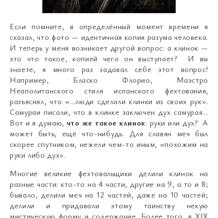
Если помните, в определённый момент времени я
сказал, что фото
—
идентичная копия разума человека.
И теперь у меня возникает другой вопрос: а клинок
—
это что такое, копией чего он выступает? И вы
знаете, я много раз задавал себе этот вопрос!
Например, Бласко Флорио, Маэстро
Неаполитанского стиля испанского фехтования,
разъяснял, что «…люди сделали клинки из своих рук».
Самураи писали, что в клинке заключен дух самурая…
Вот и я думаю,
что же такое клинок
: руки или дух? А
может быть, ещё что-нибудь. Для славян меч был
скорее спутником, нежели чем-то иным, «похожим на
руки либо дух».
Многие великие фехтовальщики делили клинок на
разные части: кто-то на 4 части, другие на 9, а то и 8;
бывало, делили меч на 12 частей, даже на 10 частей;
делили и придавали этому таинству некую
мистическую форму и содержание. Более того, в XIX