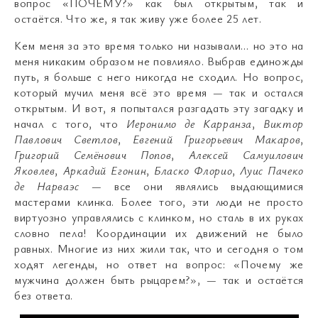
вопрос «ПОЧЕМУ?» как был открытым, так и
остаётся. Что же, я так живу уже более 25 лет.
Кем меня за это время только ни называли… но это на
меня никаким образом не повлияло. Выбрав единожды
путь, я больше с него никогда не сходил. Но вопрос,
который мучил меня всё это время
—
так и остался
открытым. И вот, я попытался разгадать эту загадку и
начал с того, что
Иеронимо де Карранза
,
Виктор
Павлович Светлов
,
Евгений Григорьевич Макаров
,
Григорий Семёнович Попов
,
Алексей Самуилович
Яковлев
,
Аркадий Егонин
,
Бласко Флорио
,
Луис Пачеко
де Нарваэс
—
все они являлись выдающимися
мастерами клинка. Более того, эти люди не просто
виртуозно управлялись с клинком, но сталь в их руках
словно пела! Координации их движений не было
равных. Многие из них жили так, что и сегодня о том
ходят легенды, но ответ на вопрос: «Почему же
мужчина должен быть рыцарем?»,
—
так и остаётся
без ответа.