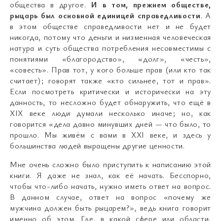
общества в другое.
И в том, прежнем обществе,
рыцарь был основной единицей справедливости
. А
в этом обществе справедливости нет и не будет
никогда, потому что деньги и низменная человеческая
натура и суть общества потребления несовместимы с
понятиями «благородство», «долг», «честь»,
«совесть». Прав тот, у кого больше прав (или кто так
считает); говорят также «кто сильнее, тот и прав».
Если посмотреть критически и исторически на эту
данность, то несложно будет обнаружить, что ещё в
XIX веке люди думали несколько иначе; но, как
говорится «дела давно минувших дней
—
что было, то
прошло. Мы живём с вами в XXI веке, и здесь у
большинства людей выращены другие ценности.
Мне очень сложно было приступить к написанию этой
книги. Я даже не знал, как её начать. Бесспорно,
чтобы что-либо начать, нужно иметь ответ на вопрос.
В данном случае, ответ на вопрос «почему же
мужчина должен быть рыцарем?», ведь книга говорит
именно об этом. Где, в какой сфере или области,