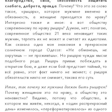
благородство, сила, способность защитить
слабого, доброта, правда
. Почему? Что это за слово
такое, «рыцарь», которое мужчине вменено в
обязанность, а женщине приходится по нраву?
Интересно также и иное: а вот обществу
современному по нраву рыцарь? Думаю, нет; полагаю,
современное общество 21 века ненавидит таких
мужчин, терпеть их не может и считает их идиотами.
Как сказала одна моя знакомая в прекрасном
солнечном городе Одессе: «Не обманешь, не
окрутишь
—
не проживёшь». Но рыцарю чужды мысли
подобного рода. Рыцарь привык побеждать в
открытом бою, и даже если бой предстоит тайный, то
всё равно, этот факт ничего не меняет; с рыцаря
обязательств никто не снимает, такова его суть.
Итак, так почему же мужчина должен быть рыцарем?
Почему женщинам это по нраву, а обществу это
ненавистно? Видимо, потому что общество, в
котором мы живём, некогда, в «один распрекрасный
день» изменилось, «переформатировалось» из одного