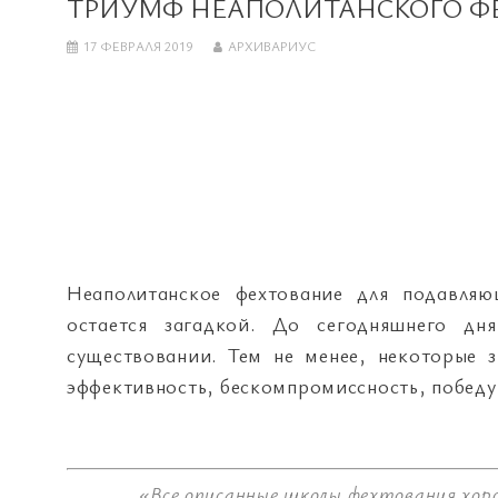
ТРИУМФ НЕАПОЛИТАНСКОГО Ф
17 ФЕВРАЛЯ 2019
АРХИВАРИУС
Неаполитанское фехтование для подавляю
остается загадкой. До сегодняшнего дн
существовании. Тем не менее, некоторые 
эффективность, бескомпромиссность, победу 
«Все описанные школы фехтования хор