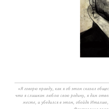
«Я говорю правду, как я об этом сказал общ
что я слишком люблю свою родину, я дам отве
месте, и убедился в этом, обойдя Итали
Фехтование являе