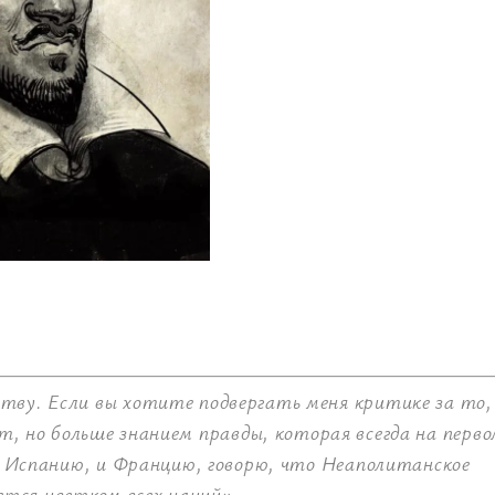
еству. Если вы хотите подвергать меня критике за то,
т, но больше знанием правды, которая всегда на перв
ю, Испанию, и Францию, говорю, что Неаполитанское
тся цветком всех наций».