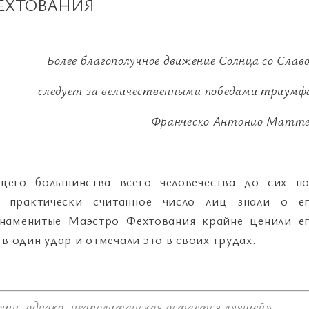
ЕХТОВАНИЯ
Более благополучное движение Солнца
со Славо
следует за величественными победами триумф
Франческо Антонио Матт
щего большинства всего человечества до сих п
я практически считанное число лиц знали о е
знаменитые Маэстро Фехтования крайне ценили е
в один удар и отмечали это в своих трудах.
оши, однако, неаполитанская остается лучшей»