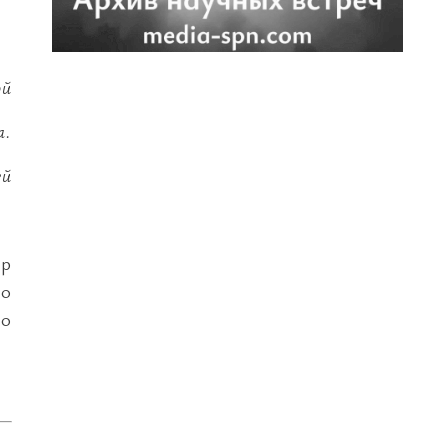
й
а.
ей
ор
го
го