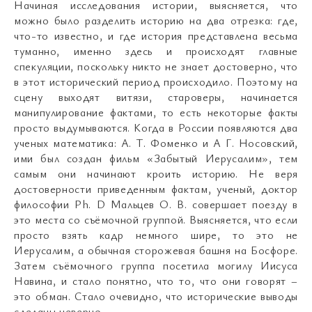
Начиная исследования истории, выясняется, что
можно было разделить историю на два отрезка: где,
что-то известно, и где история представлена весьма
туманно, именно здесь и происходят главные
спекуляции, поскольку никто не знает достоверно, что
в этот исторический период происходило. Поэтому на
сцену выходят витязи, староверы, начинается
манипулирование фактами, то есть некоторые факты
просто выдумываются. Когда в России появляются два
ученых математика: А. Т. Фоменко и А Г. Носовский,
ими был создан фильм «Забытый Иерусалим», тем
самым они начинают кроить историю. Не веря
достоверности приведенным фактам, ученый, доктор
философии Ph. D Мальцев О. В. совершает поезду в
это места со съёмочной группой. Выясняется, что если
просто взять кадр немного шире, то это не
Иерусалим, а обычная сторожевая башня на Босфоре.
Затем съёмочного группа посетила могилу Иисуса
Навина, и стало понятно, что то, что они говорят –
это обман. Стало очевидно, что исторические выводы
сделаны неверно.