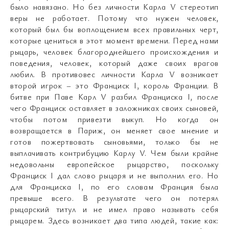
было навязано. Но без личности Карла V стереотип
веры не работает. Потому что нужен человек,
который был бы воплощением всех правильных черт,
которые цениться в этот момент времени. Перед нами
рыцарь, человек благороднейшего происхождения и
поведения, человек, который даже своих врагов
любил. В противовес личности Карла V возникает
второй игрок – это Франциск I, король Франции. В
битве при Паве Карл V разбил Франциска I, после
чего Франциск оставляет в заложниках своих сыновей,
чтобы потом привезти выкуп. Но когда он
возвращается в Париж, он меняет свое мнение и
готов пожертвовать сыновьями, только бы не
выплачивать контрибуцию Карлу V. Чем были крайне
недовольны европейское рыцарство, поскольку
Франциск I дал слово рыцаря и не выполнил его. Но
для Франциска I, по его словам Франция была
превыше всего. В результате чего он потерял
рыцарский титул и не имел право называть себя
рыцарем. Здесь возникает два типа людей, такие как: