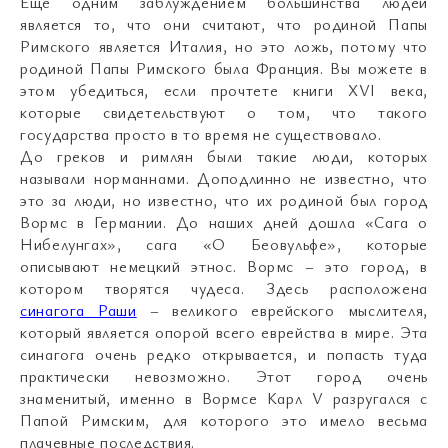
Еще одним заблуждением большинства людей
является то, что они считают, что родиной Папы
Римского является Италия, но это ложь, потому что
родиной Папы Римского была Франция. Вы можете в
этом убедиться, если прочтете книги XVI века,
которые свидетельствуют о том, что такого
государства просто в то время не существовало.
До греков и римлян были такие люди, которых
называли норманнами. Доподлинно не известно, что
это за люди, но известно, что их родиной был город
Вормс в Германии. До наших дней дошла «Сага о
Нибелунгах», сага «О Беовульфе», которые
описывают немецкий этнос. Вормс – это город, в
котором творятся чудеса. Здесь расположена
синагога Раши
– великого еврейского мыслителя,
который является опорой всего еврейства в мире. Эта
синагога очень редко открывается, и попасть туда
практически невозможно. Этот город очень
знаменитый, именно в Вормсе Карл V разругался с
Папой Римским, для которого это имело весьма
плачевные последствия.