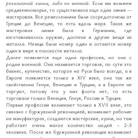
религиозной линии, либо по военной.
Если мы возьмем
средиземноморье, то существовала еще одна линия —
мастеровая. Все ремесленники были сосредоточены от
Греции до Венеции, то есть вдоль моря. Такая же
мастеровая линия была в Германии, где
изготавливалось оружие, доспехи и другие вещи из
металла. Немцы были номер один и остаются номер
один в мире в плоскости металла.
Далее появляется еще одна профессия, но она с
родни военной. Она называется торговля, по сути это
бизнес, купечество, которое на Руси было всегда, а в
Европе появляется только в XIV веке, она так же
свойственна Генуи, Венеции и Турции, а в Европе не
торгуют, потому что у них флота нет, то есть
торговали только Венеция, Генуя, России и Турция.
Первые профессии возникают только в XVII веке, это
связано с буржуазной революцией, возникают рабочие
на мануфактурах, создаются мастерские, кузни, но там
работает очень малое количество людей – 2-3
человека. После же буржуазной революции возникают