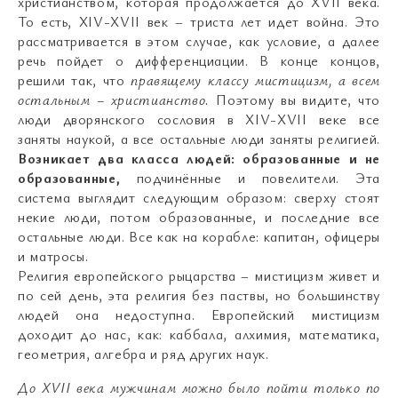
христианством, которая продолжается до XVII века.
То есть, XIV-XVII век – триста лет идет война. Это
рассматривается в этом случае, как условие, а далее
речь пойдет о дифференциации. В конце концов,
решили так, что
правящему классу мистицизм, а всем
остальным – христианство.
Поэтому вы видите, что
люди дворянского сословия в XIV-XVII веке все
заняты наукой, а все остальные люди заняты религией.
Возникает два класса людей:
образованные и не
образованные,
подчинённые и повелители. Эта
система выглядит следующим образом: сверху стоят
некие люди, потом образованные, и последние все
остальные люди. Все как на корабле: капитан, офицеры
и матросы.
Религия европейского рыцарства – мистицизм живет и
по сей день, эта религия без паствы, но большинству
людей она недоступна. Европейский мистицизм
доходит до нас, как: каббала, алхимия, математика,
геометрия, алгебра и ряд других наук.
До XVII века мужчинам можно было пойти только по