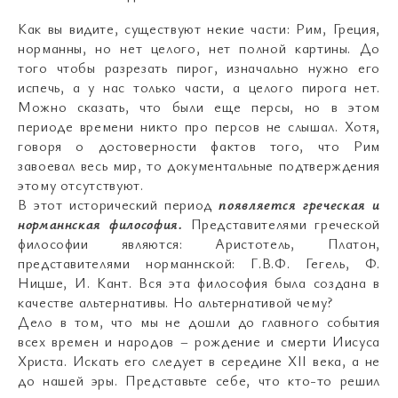
Как вы видите, существуют некие части: Рим, Греция,
норманны, но нет целого, нет полной картины. До
того чтобы разрезать пирог, изначально нужно его
испечь, а у нас только части, а целого пирога нет.
Можно сказать, что были еще персы, но в этом
периоде времени никто про персов не слышал. Хотя,
говоря о достоверности фактов того, что Рим
завоевал весь мир, то документальные подтверждения
этому отсутствуют.
В этот исторический период
появляется греческая и
норманнская философия.
Представителями греческой
философии являются: Аристотель, Платон,
представителями норманнской: Г.В.Ф. Гегель, Ф.
Ницше, И. Кант. Вся эта философия была создана в
качестве альтернативы. Но альтернативой чему?
Дело в том, что мы не дошли до главного события
всех времен и народов – рождение и смерти Иисуса
Христа. Искать его следует в середине XII века, а не
до нашей эры. Представьте себе, что кто-то решил