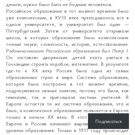
деньги, нужно было быть не бедным человеком.
Российское образование в тот момент времени было
уже комплексным, в XVIII веке преподавалось все в
одном университете, и университет был один —
Петербургский. Затем от университета открывали
школы, в которых образование было комплексным:
точные науки, словесность, история, естествознание.
Р
одоначальником Российского образования был Петр I
.
Он заставлял дворянских детей ехать учиться в
Голландию строить корабли, математике. В результате
где-то к XX веку Россия была одна из самых
образованных стран в мире. Система образования,
которая была построена в тот момент времени,
подразумевала личные занятия, потому что были, как
гимназии, так и приглашали частных учителей. В
Европе остается та же система образования, что и
была, а комплексное образование появляется в Европе
только в начале XX века. В этот момент времени
Подписаться
Европа и России начинают выравниваться на один
уровень образования. Только в 1917 году происходит