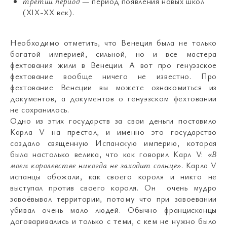
третий период
— период появления новых школ
(XIX-XX век).
Необходимо отметить, что Венеция была не только
богатой империей, сильной, но и все мастера
фехтования жили в Венеции. А вот про генуэзское
фехтование вообще ничего не известно. Про
фехтование Венеции вы можете ознакомиться из
документов, а документов о генуэзском фехтовании
не сохранилось.
Одно из этих государств за свои деньги поставило
Карла V на престол, и именно это государство
создало священную Испанскую империю, которая
была настолько велика, что как говорил Карл V:
«В
моем королевстве никогда не заходит солнце»
. Карла V
испанцы обожали, как своего короля и никто не
выступал против своего короля. Он очень мудро
завоёвывал территории, потому что при завоевании
убивал очень мало людей. Обычно францисканцы
договаривались и только с теми, с кем не нужно было