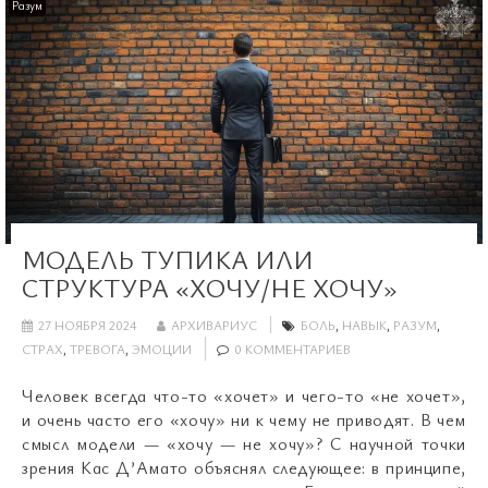
Разум
МОДЕЛЬ ТУПИКА ИЛИ
СТРУКТУРА «ХОЧУ/НЕ ХОЧУ»
27 НОЯБРЯ 2024
АРХИВАРИУС
БОЛЬ
,
НАВЫК
,
РАЗУМ
,
СТРАХ
,
ТРЕВОГА
,
ЭМОЦИИ
0 КОММЕНТАРИЕВ
Человек всегда что-то «хочет» и чего-то «не хочет»,
и очень часто его «хочу» ни к чему не приводят. В чем
смысл модели — «хочу — не хочу»? С научной точки
зрения Кас Д’Амато объяснял следующее: в принципе,