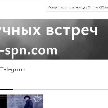
История памяти в период с XIII по XIX вв
Telegram