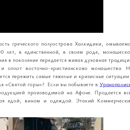
асть греческого полуострова Халкидики, омываем
00 лет, в единственной, в своем роде, монашеск
ния в поколение передается живая духовная традици
 и оплот восточно-христиансково монашества. 
ется пережить самые тяжелые и кризисные ситуации
еля «Святой горы»? Если вы побываете в
Уранополис
продукцией производимой на Афоне. Продается вс
вая едой, вином и одеждой. Этакий Коммерческ