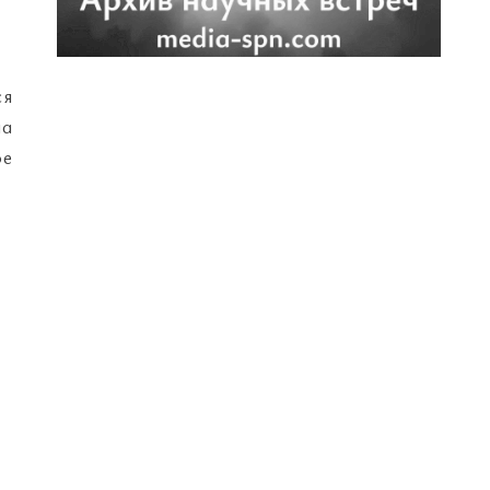
ся
ча
ое