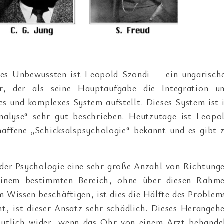
 des Unbewussten ist Leopold Szondi — ein ungarisch
er, der als seine Hauptaufgabe die Integration u
s und komplexes System aufstellt. Dieses System ist 
nalyse“ sehr gut beschrieben. Heutzutage ist Leopo
affene „Schicksalspsychologie“ bekannt und es gibt 
n der Psychologie eine sehr große Anzahl von Richtung
 einem bestimmten Bereich, ohne über diesen Rahm
 Wissen beschäftigen, ist dies die Hälfte des Problem
t, ist dieser Ansatz sehr schädlich. Dieses Herangeh
deutlich wider, wenn das Ohr von einem Arzt behande