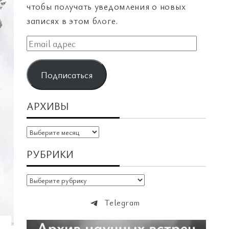
чтобы получать уведомления о новых
записях в этом блоге.
Email
адрес
Подписаться
АРХИВЫ
Архивы
РУБРИКИ
Рубрики
Telegram