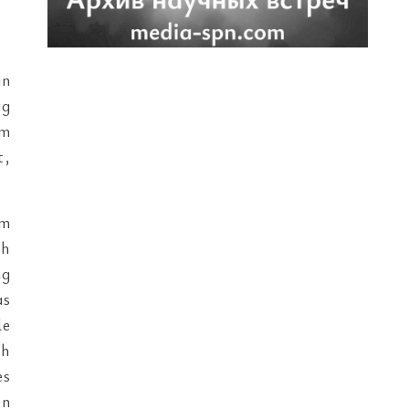
an
ag
im
t,
em
ch
ng
as
le
ch
es
en