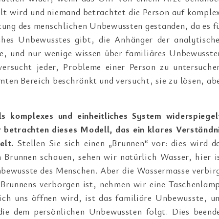
lt wird und niemand betrachtet die Person auf komple
htung des menschlichen Unbewussten gestanden, da es f
iches Unbewusstes gibt, die Anhänger der analytisch
e, und nur wenige wissen über familiäres Unbewusste
ersucht jeder, Probleme einer Person zu untersuche
ten Bereich beschränkt und versucht, sie zu lösen, ab
 komplexes und einheitliches System widerspiegel
 betrachten dieses Modell, das ein klares Verständn
elt.
Stellen Sie sich einen „Brunnen“ vor: dies wird d
 Brunnen schauen, sehen wir natürlich Wasser, hier i
Unbewusste des Menschen. Aber die Wassermasse verbir
s Brunnens verborgen ist, nehmen wir eine Taschenlam
sich uns öffnen wird, ist das familiäre Unbewusste, u
 die dem persönlichen Unbewussten folgt. Dies beend