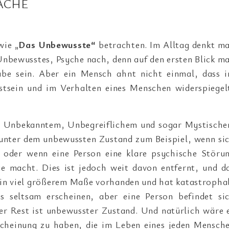
ACHE
wie „
Das Unbewusste“
betrachten. Im Alltag denkt m
Unbewusstes, Psyche nach, denn auf den ersten Blick m
abe sein. Aber ein Mensch ahnt nicht einmal, dass 
stsein und im Verhalten eines Menschen widerspiegel
as Unbekanntem, Unbegreiflichem und sogar Mystisch
 unter dem unbewussten Zustand zum Beispiel, wenn si
oder wenn eine Person eine klare psychische Störu
ie macht. Dies ist jedoch weit davon entfernt, und d
 in viel größerem Maße vorhanden und hat katastropha
 seltsam erscheinen, aber eine Person befindet si
er Rest ist unbewusster Zustand. Und natürlich wäre 
scheinung zu haben, die im Leben eines jeden Mensch