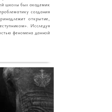
шей школы был академик
проблематику создания
ринадлежит открытие,
еступником». Исследуя
ностью феномена данной