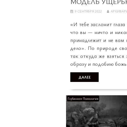
МОДЕЛЬ УЩЕРБ
9 СЕНТЯБРЯ 2022
АРХИВАР
«И тебе заслонит глаза
что вы — ничто и никак
принадлежит и не вам 
дело». По природе сво
так откуда же взяться
образу и подобию божь
ДАЛЕЕ
Глубинная Психология