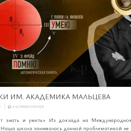
КИ ИМ. АКАДЕМИКА МАЛЬЦЕВА
С
0 КОММЕНТАРИЕВ
т знать и уметь» Из доклада на Международно
аша школа занималась данной проблематикой не п